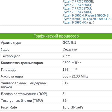
Ryzen 7 PRO 5755GE
,
Ryzen 7 PRO 5850U
,
Ryzen 7 PRO 5875U
,
Ryzen 7 PRO 7730U
,
Ryzen 9 5900H
,
Ryzen 9 5900HS
,
Ryzen 9 5900HX
,
Ryzen 9 5980HS
,
Ryzen 9 5980HX
и др.)
Графический процессор
Архитектура
GCN 5.1
Ядро
Cezanne
Техпроцесс
7 nm
Количество транзисторов
9800 million
Площадь
156 mm²
Частота ядра
300 - 2100 MHz
Универсальных шейдерных
512
блоков
Блоков растеризации (ROP)
8
Текстурных блоков (TMU)
32
Pixel Rate
16.8 GPixel/s