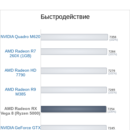
Быстродействие
NVIDIA Quadro M620
7356
(102%)
AMD Radeon R7
7284
(101%)
260X (1GB)
AMD Radeon HD
7276
(101%)
7790
AMD Radeon R9
7265
(101%)
M385
AMD Radeon RX
7254
(100%)
Vega 8 (Ryzen 5000)
NVIDIA GeForce GTX
7245