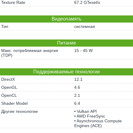
Texture Rate
67.2 GTexel/s
Видеопамять
Тип
системная
Питание
Макс. потребляемая энергия
15 - 45 W
(TDP)
Поддерживаемые технологии
DirectX
12.1
OpenGL
4.6
OpenCL
2.1
Shader Model
6.4
Другие технологии
• Vulkan API
• AMD FreeSync
• Asynchronous Compute
Engines (ACE)