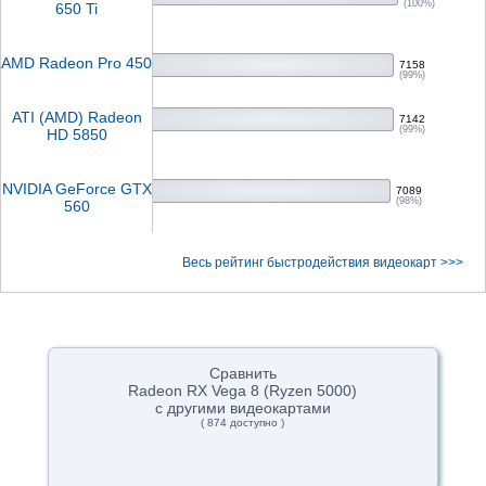
(100%)
650 Ti
AMD Radeon Pro 450
7158
(99%)
ATI (AMD) Radeon
7142
(99%)
HD 5850
NVIDIA GeForce GTX
7089
(98%)
560
Весь рейтинг быстродействия видеокарт >>>
Сравнить
Radeon RX Vega 8 (Ryzen 5000)
с другими видеокартами
( 874 доступно )