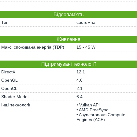
Відеопам'ять
Тип
системна
Живлення
Макс. споживана енергія (TDP)
15 - 45 W
Підтримувані технології
DirectX
12.1
OpenGL
4.6
OpenCL
2.1
Shader Model
6.4
Інші технології
• Vulkan API
• AMD FreeSync
• Asynchronous Compute
Engines (ACE)