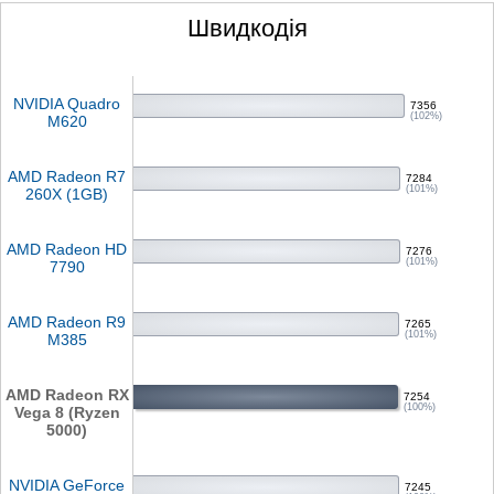
Швидкодія
NVIDIA Quadro
7356
(102%)
M620
AMD Radeon R7
7284
(101%)
260X (1GB)
AMD Radeon HD
7276
(101%)
7790
AMD Radeon R9
7265
(101%)
M385
AMD Radeon RX
7254
(100%)
Vega 8 (Ryzen
5000)
NVIDIA GeForce
7245