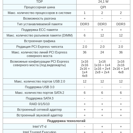
TDP
24,1 W
Процессорная шина
QPI
Макс. количество процессоров в системе
1
2
2
Возможность разгона
+
-
-
Тип устанавливаемой памяти
DDR3
DDR3
DDR3
Поддержка ECC-памяти
-
+
+
Макс. количество разъемов памяти (DIMM)
6
12
12
Встроенная графика
-
-
-
Редакция PCI Express чипсета
2.0
2.0
2.0
Макс. количество линий PCI Express
36
24
36
северного моста
Возможные конфигурации PCI Express
1x16
1x16
1x16
северного моста (под видеокарты)
2x16
1x16 + 1x4
2x16
2x16 +
1x16 + 2x4
2x16 + 1x4
1x4
2x8 + 2x4
4x8
4x8
Макс. количество портов USB 2.0
12
12
12
Поддержка USB 3.0
-
-
-
Макс. количество портов SATA 2
6
6
6
Поддержка SATA 3
-
-
-
RAID 0/1/5/10
+
+
+
Встроенный сетевой адаптер
+
+
+
Встроенный звуковой адаптер
+
+
+
Поддержка технологий
Intel VT-d
-
+
+
Intel Trusted Execution
+
+
+