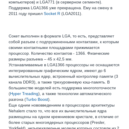
компьютеров) и LGA771 (в серверном сегменте).
Поддержка LGA1366 уже прекращена. Ему на смену в
2011 году пришел
Socket R
(LGA2011).
Сокет выполнен в формате LGA, то есть, представляет
собой разъем с подпружиненными контактами, к которым
своими контактными площадками прижимается
процессор. Количество контактов - 1366. Физические
размеры разъема – 45 х 42,5 мм.
Устанавливаемые в LGA1366 процессоры не оснащаются
интегрированным графическим ядром, имеют до 6
вычислительных ядер, встроенный контроллер памяти (3
канала DDR3), а также трехуровневую кэш-память. В
большинстве моделей есть поддержка многопоточности
(
Hyper Treading
), а также технологии автоматического
разгона (
Turbo Boost
).
Еще одним нововведением в процессорах архитектуры
Nehalem стало то, что все их вычислительные ядра
размещены на одном кремниевом кристале, в отличие от
более старых многоядерных процессоров (Presler,
Yorkfield), четырехядерные модели которых состояли из 2