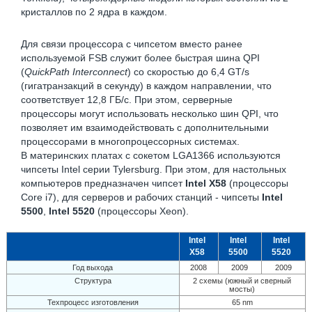
кристаллов по 2 ядра в каждом.
Для связи процессора с чипсетом вместо ранее
используемой FSB служит более быстрая шина QPI
(
QuickPath Interconnect
) со скоростью до 6,4 GT/s
(гигатранзакций в секунду) в каждом направлении, что
соответствует 12,8 ГБ/с. При этом, серверные
процессоры могут использовать несколько шин QPI, что
позволяет им взаимодействовать с дополнительными
процессорами в многопроцессорных системах.
В материнских платах с сокетом LGA1366 используются
чипсеты Intel серии Tylersburg. При этом, для настольных
компьютеров предназначен чипсет
Intel X58
(процессоры
Core i7), для серверов и рабочих станций - чипсеты
Intel
5500
,
Intel 5520
(процессоры Xeon).
Intel
Intel
Intel
X58
5500
5520
Год выхода
2008
2009
2009
Структура
2 схемы (южный и сверный
мосты)
Техпроцесс изготовления
65 nm