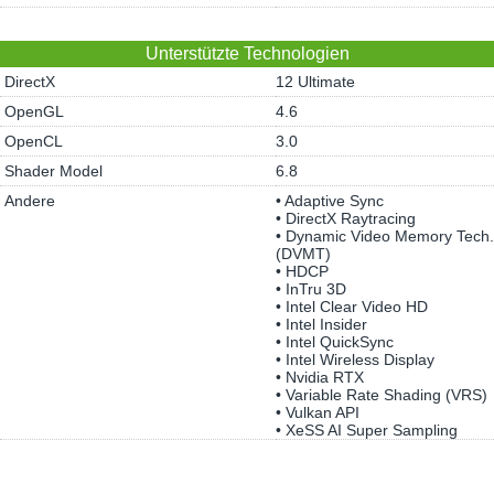
Unterstützte Technologien
DirectX
12 Ultimate
OpenGL
4.6
OpenCL
3.0
Shader Model
6.8
Andere
• Adaptive Sync
• DirectX Raytracing
• Dynamic Video Memory Tech.
(DVMT)
• HDCP
• InTru 3D
• Intel Clear Video HD
• Intel Insider
• Intel QuickSync
• Intel Wireless Display
• Nvidia RTX
• Variable Rate Shading (VRS)
• Vulkan API
• XeSS AI Super Sampling