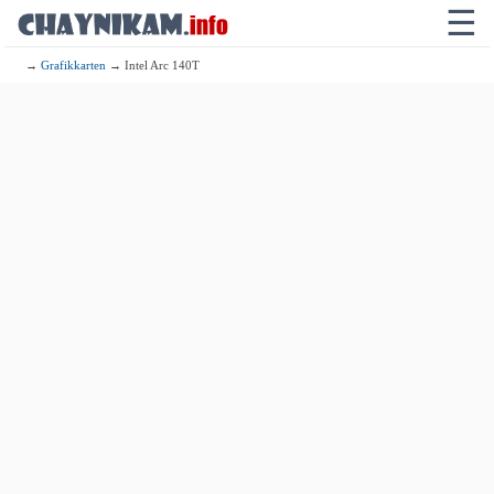
☰
→
Grafikkarten
→ Intel Arc 140T