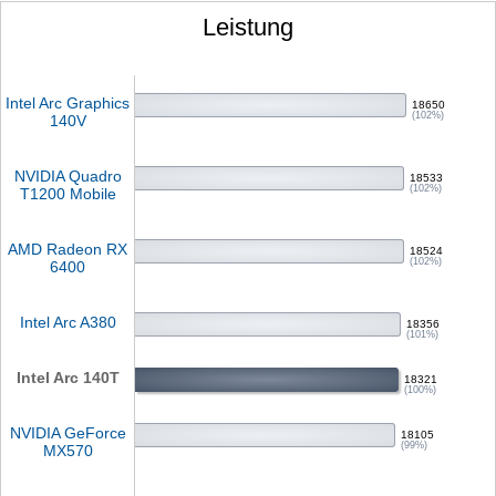
Leistung
Intel Arc Graphics
18650
(102%)
140V
NVIDIA Quadro
18533
(102%)
T1200 Mobile
AMD Radeon RX
18524
(102%)
6400
Intel Arc A380
18356
(101%)
Intel Arc 140T
18321
(100%)
NVIDIA GeForce
18105
(99%)
MX570