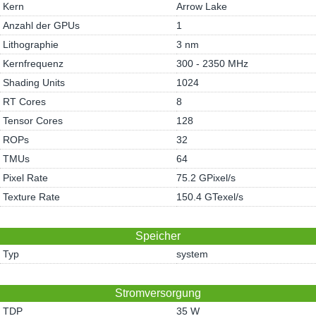
Kern
Arrow Lake
Anzahl der GPUs
1
Lithographie
3 nm
Kernfrequenz
300 - 2350 MHz
Shading Units
1024
RT Cores
8
Tensor Cores
128
ROPs
32
TMUs
64
Pixel Rate
75.2 GPixel/s
Texture Rate
150.4 GTexel/s
Speicher
Typ
system
Stromversorgung
TDP
35 W