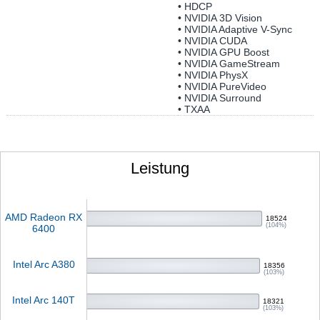
• HDCP
• NVIDIA 3D Vision
• NVIDIA Adaptive V-Sync
• NVIDIA CUDA
• NVIDIA GPU Boost
• NVIDIA GameStream
• NVIDIA PhysX
• NVIDIA PureVideo
• NVIDIA Surround
• TXAA
Leistung
AMD Radeon RX
18524
(104%)
6400
Intel Arc A380
18356
(103%)
Intel Arc 140T
18321
(103%)