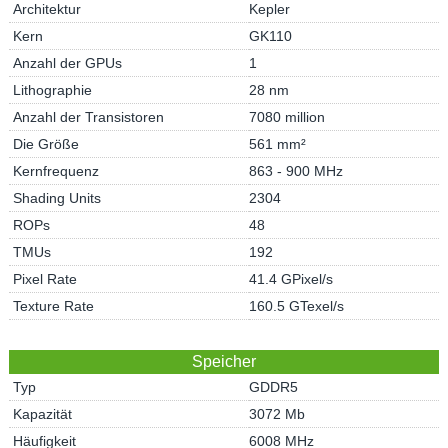
Architektur
Kepler
Kern
GK110
Anzahl der GPUs
1
Lithographie
28 nm
Anzahl der Transistoren
7080 million
Die Größe
561 mm²
Kernfrequenz
863 - 900 MHz
Shading Units
2304
ROPs
48
TMUs
192
Pixel Rate
41.4 GPixel/s
Texture Rate
160.5 GTexel/s
Speicher
Typ
GDDR5
Kapazität
3072 Mb
Häufigkeit
6008 MHz