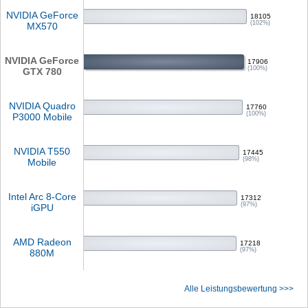
NVIDIA GeForce
18105
(102%)
MX570
NVIDIA GeForce
17906
(100%)
GTX 780
NVIDIA Quadro
17760
(100%)
P3000 Mobile
NVIDIA T550
17445
(98%)
Mobile
Intel Arc 8-Core
17312
(97%)
iGPU
AMD Radeon
17218
(97%)
880M
Alle Leistungsbewertung >>>