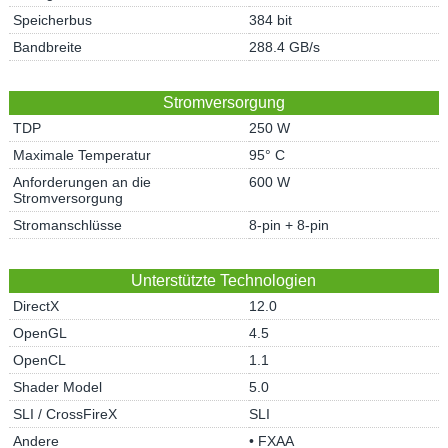
Speicherbus
384 bit
Bandbreite
288.4 GB/s
Stromversorgung
TDP
250 W
Maximale Temperatur
95° C
Anforderungen an die
600 W
Stromversorgung
Stromanschlüsse
8-pin + 8-pin
Unterstützte Technologien
DirectX
12.0
OpenGL
4.5
OpenCL
1.1
Shader Model
5.0
SLI / CrossFireX
SLI
Andere
• FXAA