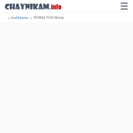
☰
→
Grafikkarten
→ NVIDIA T550 Mobile