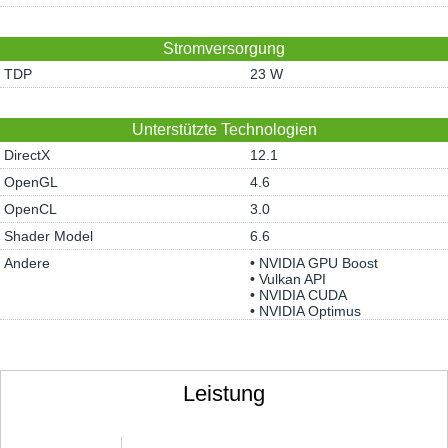
Stromversorgung
TDP
23 W
Unterstützte Technologien
DirectX
12.1
OpenGL
4.6
OpenCL
3.0
Shader Model
6.6
Andere
• NVIDIA GPU Boost
• Vulkan API
• NVIDIA CUDA
• NVIDIA Optimus
Leistung