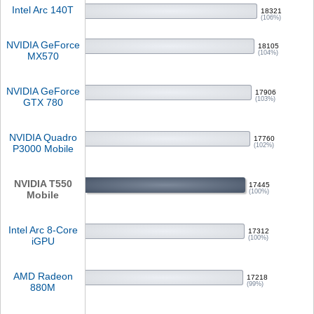
Intel Arc 140T
18321
(106%)
NVIDIA GeForce
18105
(104%)
MX570
NVIDIA GeForce
17906
(103%)
GTX 780
NVIDIA Quadro
17760
(102%)
P3000 Mobile
NVIDIA T550
17445
(100%)
Mobile
Intel Arc 8-Core
17312
(100%)
iGPU
AMD Radeon
17218
(99%)
880M