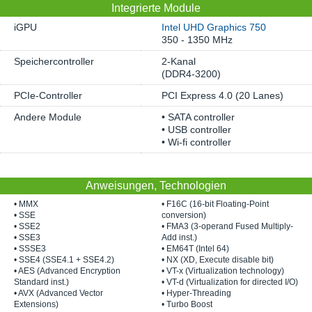
Integrierte Module
iGPU
Intel UHD Graphics 750
350 - 1350 MHz
Speichercontroller
2-Kanal
(DDR4-3200)
PCIe-Controller
PCI Express 4.0 (20 Lanes)
Andere Module
• SATA controller
• USB controller
• Wi-fi controller
Anweisungen, Technologien
• MMX
• F16C (16-bit Floating-Point
• SSE
conversion)
• SSE2
• FMA3 (3-operand Fused Multiply-
• SSE3
Add inst.)
• SSSE3
• EM64T (Intel 64)
• SSE4 (SSE4.1 + SSE4.2)
• NX (XD, Execute disable bit)
• AES (Advanced Encryption
• VT-x (Virtualization technology)
Standard inst.)
• VT-d (Virtualization for directed I/O)
• AVX (Advanced Vector
• Hyper-Threading
Extensions)
• Turbo Boost