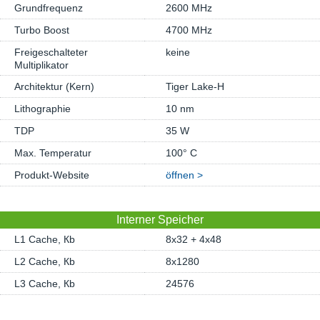
Grundfrequenz
2600 MHz
Turbo Boost
4700 MHz
Freigeschalteter
keine
Multiplikator
Architektur (Kern)
Tiger Lake-H
Lithographie
10 nm
TDP
35 W
Max. Temperatur
100° C
Produkt-Website
öffnen >
Interner Speicher
L1 Cache, Кb
8x32 + 4x48
L2 Cache, Кb
8x1280
L3 Cache, Кb
24576