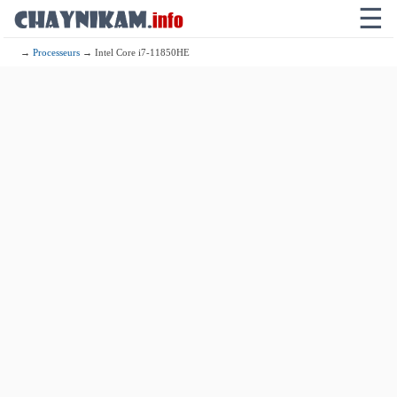
☰
→
Processeurs
→ Intel Core i7-11850HE