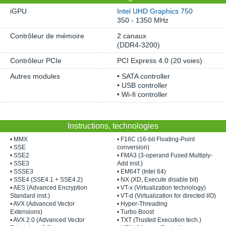
iGPU
Intel UHD Graphics 750
350 - 1350 MHz
Contrôleur de mémoire
2 canaux
(DDR4-3200)
Contrôleur PCIe
PCI Express 4.0 (20 voies)
Autres modules
• SATA controller
• USB controller
• Wi-fi controller
Instructions, technologies
• MMX
• F16C (16-bit Floating-Point
• SSE
conversion)
• SSE2
• FMA3 (3-operand Fused Multiply-
• SSE3
Add inst.)
• SSSE3
• EM64T (Intel 64)
• SSE4 (SSE4.1 + SSE4.2)
• NX (XD, Execute disable bit)
• AES (Advanced Encryption
• VT-x (Virtualization technology)
Standard inst.)
• VT-d (Virtualization for directed I/O)
• AVX (Advanced Vector
• Hyper-Threading
Extensions)
• Turbo Boost
• AVX 2.0 (Advanced Vector
• TXT (Trusted Execution tech.)