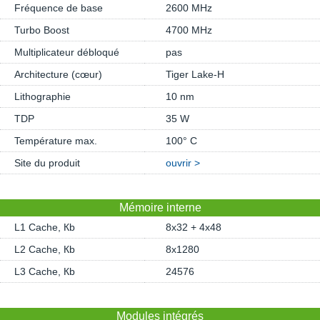
Fréquence de base
2600 MHz
Turbo Boost
4700 MHz
Multiplicateur débloqué
pas
Architecture (cœur)
Tiger Lake-H
Lithographie
10 nm
TDP
35 W
Température max.
100° C
Site du produit
ouvrir >
Mémoire interne
L1 Cache, Кb
8x32 + 4x48
L2 Cache, Кb
8x1280
L3 Cache, Кb
24576
Modules intégrés