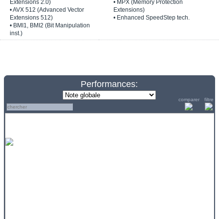
Extensions 2.0)
• MPX (Memory Protection
• AVX 512 (Advanced Vector
Extensions)
Extensions 512)
• Enhanced SpeedStep tech.
• BMI1, BMI2 (Bit Manipulation
inst.)
Performances:
comparer
filtre