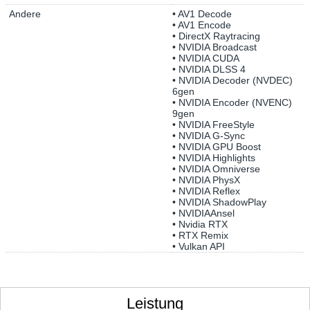
Andere
• AV1 Decode
• AV1 Encode
• DirectX Raytracing
• NVIDIA Broadcast
• NVIDIA CUDA
• NVIDIA DLSS 4
• NVIDIA Decoder (NVDEC)
6gen
• NVIDIA Encoder (NVENC)
9gen
• NVIDIA FreeStyle
• NVIDIA G-Sync
• NVIDIA GPU Boost
• NVIDIA Highlights
• NVIDIA Omniverse
• NVIDIA PhysX
• NVIDIA Reflex
• NVIDIA ShadowPlay
• NVIDIAAnsel
• Nvidia RTX
• RTX Remix
• Vulkan API
Leistung