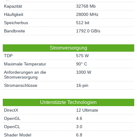
Kapazität
32768 Mb
Häufigkeit
28000 MHz
Speicherbus
512 bit
Bandbreite
1792.0 GB/s
Stromversorgung
TDP
575 W
Maximale Temperatur
90° C
Anforderungen an die
1000 W
Stromversorgung
Stromanschlüsse
16-pin
Unterstützte Technologien
DirectX
12 Ultimate
OpenGL
4.6
OpenCL
3.0
Shader Model
6.8