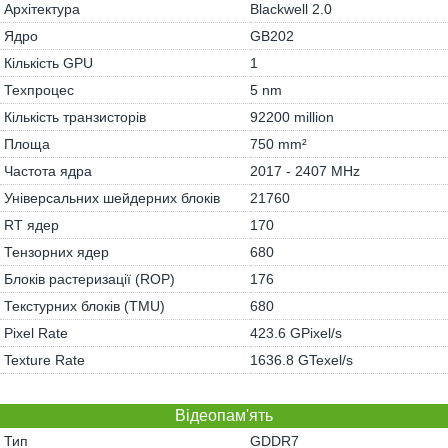
Архітектура
Blackwell 2.0
Ядро
GB202
Кількість GPU
1
Техпроцес
5 nm
Кількість транзисторів
92200 million
Площа
750 mm²
Частота ядра
2017 - 2407 MHz
Універсальних шейдерних блоків
21760
RT ядер
170
Тензорних ядер
680
Блоків растеризації (ROP)
176
Текстурних блоків (TMU)
680
Pixel Rate
423.6 GPixel/s
Texture Rate
1636.8 GTexel/s
Відеопам'ять
Тип
GDDR7