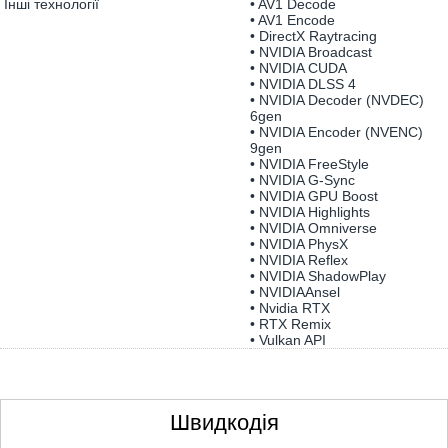
Інші технології
• AV1 Decode
• AV1 Encode
• DirectX Raytracing
• NVIDIA Broadcast
• NVIDIA CUDA
• NVIDIA DLSS 4
• NVIDIA Decoder (NVDEC)
6gen
• NVIDIA Encoder (NVENC)
9gen
• NVIDIA FreeStyle
• NVIDIA G-Sync
• NVIDIA GPU Boost
• NVIDIA Highlights
• NVIDIA Omniverse
• NVIDIA PhysX
• NVIDIA Reflex
• NVIDIA ShadowPlay
• NVIDIAAnsel
• Nvidia RTX
• RTX Remix
• Vulkan API
Швидкодія