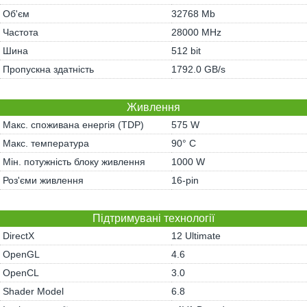
Об'єм
32768 Mb
Частота
28000 MHz
Шина
512 bit
Пропускна здатність
1792.0 GB/s
Живлення
Макс. споживана енергія (TDP)
575 W
Макс. температура
90° C
Мін. потужність блоку живлення
1000 W
Роз'єми живлення
16-pin
Підтримувані технології
DirectX
12 Ultimate
OpenGL
4.6
OpenCL
3.0
Shader Model
6.8