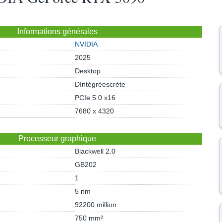
Informations générales
NVIDIA
2025
Desktop
DIntégréescrète
PCIe 5.0 x16
7680 x 4320
Processeur graphique
Blackwell 2.0
GB202
1
5 nm
92200 million
750 mm²