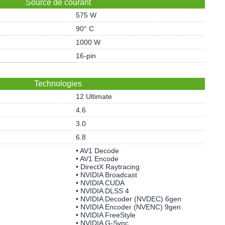
Source de courant
575 W
90° C
1000 W
16-pin
Technologies
12 Ultimate
4.6
3.0
6.8
• AV1 Decode
• AV1 Encode
• DirectX Raytracing
• NVIDIA Broadcast
• NVIDIA CUDA
• NVIDIA DLSS 4
• NVIDIA Decoder (NVDEC) 6gen
• NVIDIA Encoder (NVENC) 9gen
• NVIDIA FreeStyle
• NVIDIA G-Sync