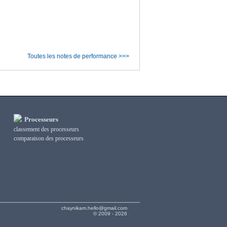
Toutes les notes de performance >>>
Processeurs
classement des processeurs
сomparaison des processeurs
chaynikam.hello@gmail.com
© 2009 - 2026