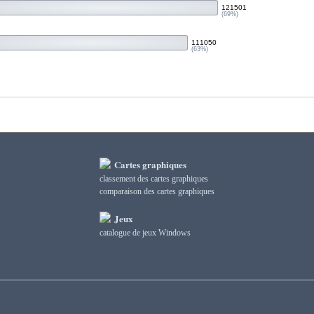
121501
(69%)
111050
(63%)
Cartes graphiques
classement des cartes graphiques
сomparaison des cartes graphiques
Jeux
catalogue de jeux Windows