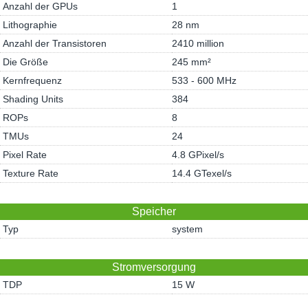
Anzahl der GPUs
1
Lithographie
28 nm
Anzahl der Transistoren
2410 million
Die Größe
245 mm²
Kernfrequenz
533 - 600 MHz
Shading Units
384
ROPs
8
TMUs
24
Pixel Rate
4.8 GPixel/s
Texture Rate
14.4 GTexel/s
Speicher
Typ
system
Stromversorgung
TDP
15 W