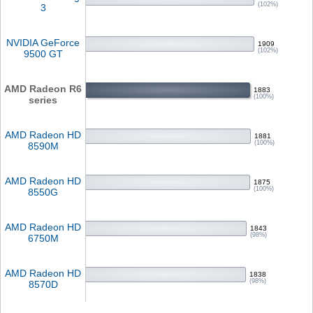
(102%)
3
NVIDIA GeForce
1909
(102%)
9500 GT
AMD Radeon R6
1883
(100%)
series
AMD Radeon HD
1881
(100%)
8590M
AMD Radeon HD
1875
(100%)
8550G
AMD Radeon HD
1843
(98%)
6750M
AMD Radeon HD
1838
(98%)
8570D