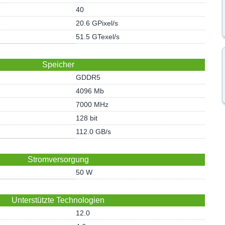
40
20.6 GPixel/s
51.5 GTexel/s
Speicher
GDDR5
4096 Mb
7000 MHz
128 bit
112.0 GB/s
Stromversorgung
50 W
Unterstützte Technologien
12.0