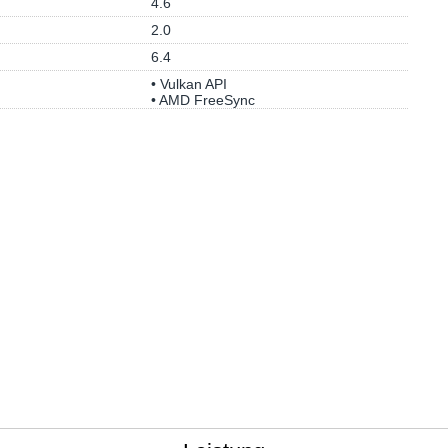
4.6
2.0
6.4
• Vulkan API
• AMD FreeSync