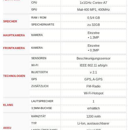
1x1GHz Cortex-A7
CPU
Mali-400 MP1, 400MHz
GPU
0.5/4 GB
RAM / ROM
SPEICHER
zu 32GB
SPEICHERKARTE
Einzelne
KAMERA
HAUPTKAMERA
• 1.3MP
Einzelne
KAMERA
FRONTKAMERA
• 0.3MP
Beschleunigungssensor
SENSOREN
IEEE 802.11 a/b/g/n
WI-FI
v 2.1
BLUETOOTH
TECHNOLOGIEN
GPS, A-GPS
GPS
FM-Radio
ZUSÄTZLICH
Wi-Fi-Hotspot
1
LAUTSPRECHER
KLANG
erhältlich
3,5MM-BUCHSE
1200 mAh
KAPAZITÄT
Li-Ion, austauschbarer
TYP
AKKU