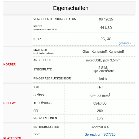
Eigenschaften
08 / 2015
VERÖFFENTLICHUNGSDATUM
PREIS
44 USD
am erscheinungsdatum
2G, 3G
NETZ
genauer ↓
MATERIAL
Glas, Kunststoff, Kunststoff
front, boden, rahmen
microUSB, jack 3.5mm
ANSCHLUSS
KÖRPER
2 SIM,
STECKPLATZ
Speicherkarte
keine
FINGERABDRUCKSENSOR
TFT
TYP
2
GRÖSSE
3.5", 33.8cm
DISPLAY
854x480
AUFLÖSUNG
280
PPI
16:9
PROPORTIONEN
Android 4.4
BETRIEBSSYSTEM
Spreadtrum SC7715
SOC
PLATTFORM