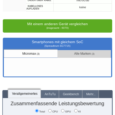
microUSB
LADEN ÜBER KABEL
KABELLOSES
keine
AUFLADEN
Mit einem anderen Gerät vergleichen
(insgesamt - 6070)
Smartphones mit gleichem SoC
(Spreadtrum SC7715)
Micromax
Alle Marken
(3)
(3)
Verallgemeinertes
AnTuTu
Geekbench
Mehr...
Zusammenfassende Leistungsbewertung
Total
CPU
GPU
KI