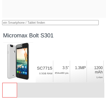
Micromax Bolt S301
SC7715
3.5"
1.3MP
1200
mAh
854x480 pix.
0.5GB RAM
Li-Ion