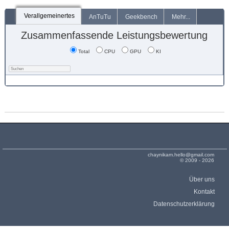
Verallgemeinertes
AnTuTu
Geekbench
Mehr...
Zusammenfassende Leistungsbewertung
Total
CPU
GPU
KI
chaynikam.hello@gmail.com
© 2009 - 2026
Über uns
Kontakt
Datenschutzerklärung