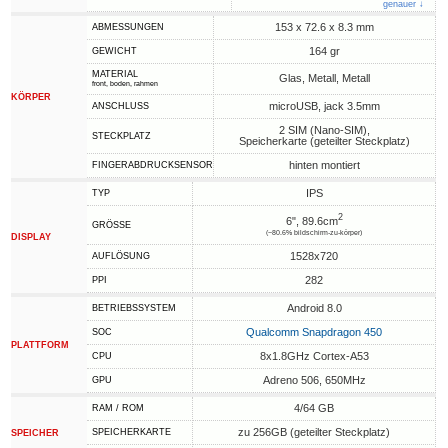
genauer ↓
153 x 72.6 x 8.3 mm
ABMESSUNGEN
164 gr
GEWICHT
MATERIAL
Glas, Metall, Metall
front, boden, rahmen
KÖRPER
microUSB, jack 3.5mm
ANSCHLUSS
2 SIM (Nano-SIM),
STECKPLATZ
Speicherkarte (geteilter Steckplatz)
hinten montiert
FINGERABDRUCKSENSOR
IPS
TYP
2
6", 89.6cm
GRÖSSE
(~80.6% bildschirm-zu-körper)
DISPLAY
1528x720
AUFLÖSUNG
282
PPI
Android 8.0
BETRIEBSSYSTEM
Qualcomm Snapdragon 450
SOC
PLATTFORM
8x1.8GHz Cortex-A53
CPU
Adreno 506, 650MHz
GPU
4/64 GB
RAM / ROM
zu 256GB (geteilter Steckplatz)
SPEICHERKARTE
SPEICHER