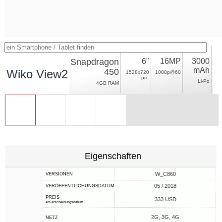
Snapdragon
6"
16MP
3000
mAh
450
Wiko View2 Pro
1528x720
1080p@60
pix.
Li-Po
4GB RAM
Eigenschaften
W_C860
VERSIONEN
05 / 2018
VERÖFFENTLICHUNGSDATUM
PREIS
333 USD
am erscheinungsdatum
2G, 3G, 4G
NETZ