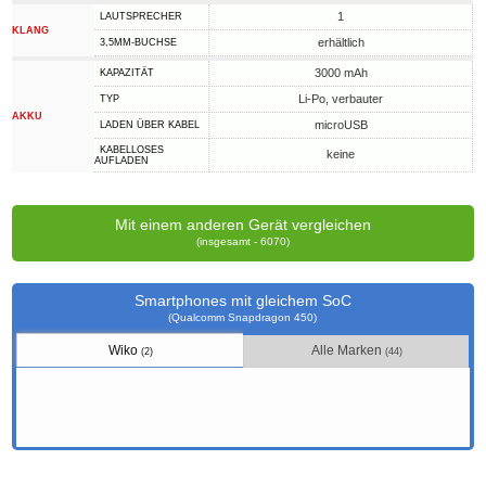
1
LAUTSPRECHER
KLANG
erhältlich
3,5MM-BUCHSE
3000 mAh
KAPAZITÄT
Li-Po, verbauter
TYP
AKKU
microUSB
LADEN ÜBER KABEL
KABELLOSES
keine
AUFLADEN
Mit einem anderen Gerät vergleichen
(insgesamt - 6070)
Smartphones mit gleichem SoC
(Qualcomm Snapdragon 450)
Wiko
Alle Marken
(2)
(44)