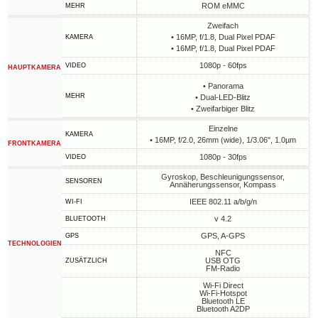
ROM eMMC
MEHR
Zweifach
• 16MP, f/1.8, Dual Pixel PDAF
KAMERA
• 16MP, f/1.8, Dual Pixel PDAF
1080p - 60fps
VIDEO
HAUPTKAMERA
• Panorama
MEHR
• Dual-LED-Blitz
• Zweifarbiger Blitz
Einzelne
KAMERA
• 16MP, f/2.0, 26mm (wide), 1/3.06", 1.0µm
FRONTKAMERA
1080p - 30fps
VIDEO
Gyroskop, Beschleunigungssensor,
SENSOREN
Annäherungssensor, Kompass
IEEE 802.11 a/b/g/n
WI-FI
v 4.2
BLUETOOTH
GPS, A-GPS
GPS
TECHNOLOGIEN
NFC
USB OTG
ZUSÄTZLICH
FM-Radio
Wi-Fi Direct
Wi-Fi-Hotspot
Bluetooth LE
Bluetooth A2DP