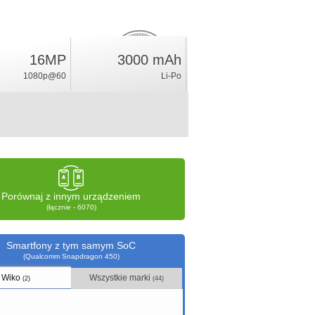
16MP
3000 mAh
3.6
%
1080p@60
Li-Po
ocena
Porównaj z innym urządzeniem
(łącznie - 6070)
Smartfony z tym samym SoC
(Qualcomm Snapdragon 450)
Wiko
Wszystkie marki
(2)
(44)