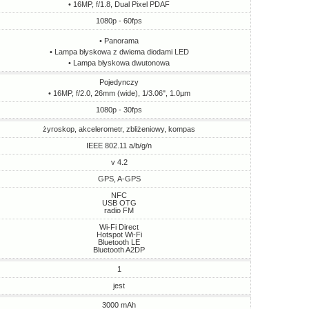
• 16MP, f/1.8, Dual Pixel PDAF
1080p - 60fps
• Panorama
• Lampa błyskowa z dwiema diodami LED
• Lampa błyskowa dwutonowa
Pojedynczy
• 16MP, f/2.0, 26mm (wide), 1/3.06", 1.0µm
1080p - 30fps
żyroskop, akcelerometr, zbliżeniowy, kompas
IEEE 802.11 a/b/g/n
v 4.2
GPS, A-GPS
NFC
USB OTG
radio FM
Wi-Fi Direct
Hotspot Wi-Fi
Bluetooth LE
Bluetooth A2DP
1
jest
3000 mAh