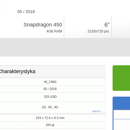
05 / 2018
164gr, grubość 8.3mm
6"
Snapdragon 450
Android 8.0
4GB RAM
1528x720 pix.
64GB ROM
Charakterystyka
W_C860
05 / 2018
333 USD
2G, 3G, 4G
więcej ↓
153 x 72.6 x 8.3 mm
164 gr