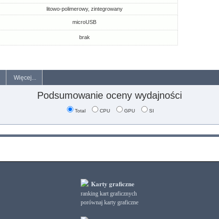
litowo-polimerowy, zintegrowany
microUSB
brak
Więcej...
Podsumowanie oceny wydajności
Total
CPU
GPU
SI
Karty graficzne
ranking kart graficznych
porównaj karty graficzne