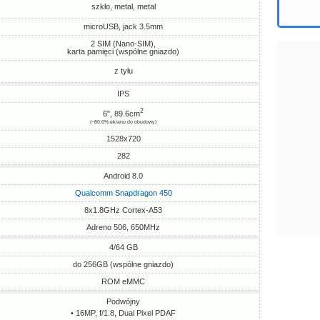
szkło, metal, metal
microUSB, jack 3.5mm
2 SIM (Nano-SIM),
karta pamięci (wspólne gniazdo)
z tyłu
IPS
2
6", 89.6cm
(~80.6% ekranu do obudowy)
1528x720
282
Android 8.0
Qualcomm Snapdragon 450
8x1.8GHz Cortex-A53
Adreno 506, 650MHz
4/64 GB
do 256GB (wspólne gniazdo)
ROM eMMC
Podwójny
• 16MP, f/1.8, Dual Pixel PDAF