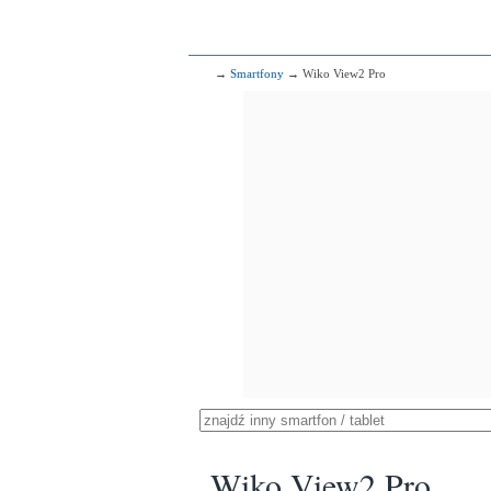
→
Smartfony
→ Wiko View2 Pro
Wiko View2 Pro