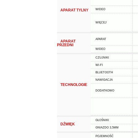
WIDEO
APARAT TYLNY
WIĘCEJ
APARAT
APARAT
PRZEDNI
WIDEO
CZUJNIKI
WI-FI
BLUETOOTH
NAWIGACJA
TECHNOLOGIE
DODATKOWO
GŁOŚNIKI
DŹWIĘK
GNIAZDO 3,5MM
POJEMNOŚĆ