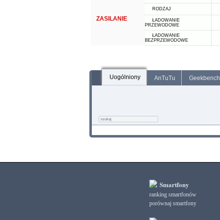
RODZAJ
ZASILANIE
ŁADOWANIE
PRZEWODOWE
ŁADOWANIE
BEZPRZEWODOWE
Uogólniony
AnTuTu
Geekbench
Smartfony
ranking smartfonów
porównaj smartfony