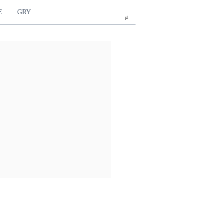
E
GRY
pl