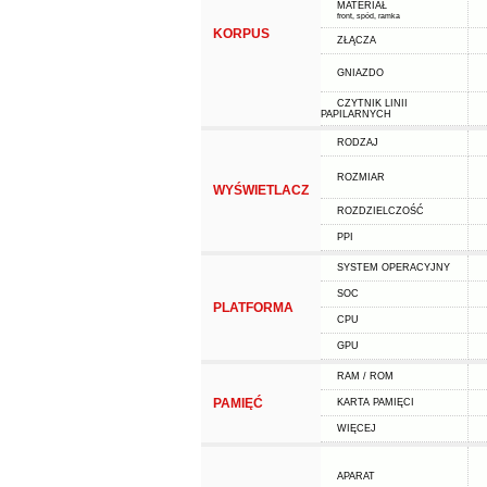
MATERIAŁ
front, spód, ramka
KORPUS
ZŁĄCZA
GNIAZDO
CZYTNIK LINII
PAPILARNYCH
RODZAJ
ROZMIAR
WYŚWIETLACZ
ROZDZIELCZOŚĆ
PPI
SYSTEM OPERACYJNY
SOC
PLATFORMA
CPU
GPU
RAM / ROM
PAMIĘĆ
KARTA PAMIĘCI
WIĘCEJ
APARAT