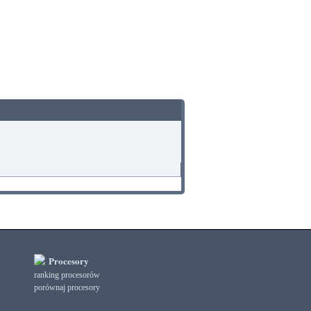
Procesory
ranking procesorów
porównaj procesory