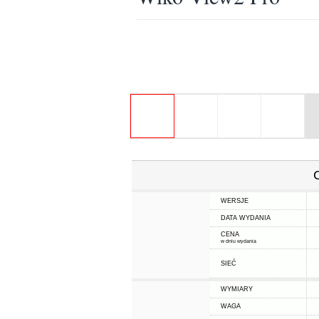
WERSJE
DATA WYDANIA
CENA
w dniu wydania
SIEĆ
WYMIARY
WAGA