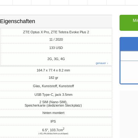
Mi
Eigenschaften
ZTE Optus X Pro, ZTE Telstra Evoke Plus 2
11 / 2020
M
133 USD
2G, 3G, 4G
genauer ↓
164.7 x 77.4 x 8.2 mm
182 gr
Glas, Kunststoff, Kunststoff
USB Type-C, jack 3.5mm
2 SIM (Nano-SIM),
Speicherkarte (dedizierten Steckplatz)
hinten montiert
IPS
2
6.5", 103.7cm
(~81.4% bildschirm-zu-körper)