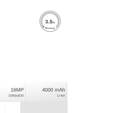
3.5
%
Wertung
16MP
4000 mAh
1080p@30
Li-Ion