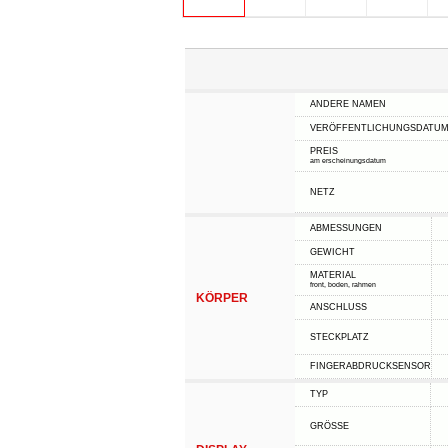
ANDERE NAMEN
VERÖFFENTLICHUNGSDATU
PREIS
am erscheinungsdatum
NETZ
ABMESSUNGEN
GEWICHT
MATERIAL
front, boden, rahmen
KÖRPER
ANSCHLUSS
STECKPLATZ
FINGERABDRUCKSENSOR
TYP
GRÖSSE