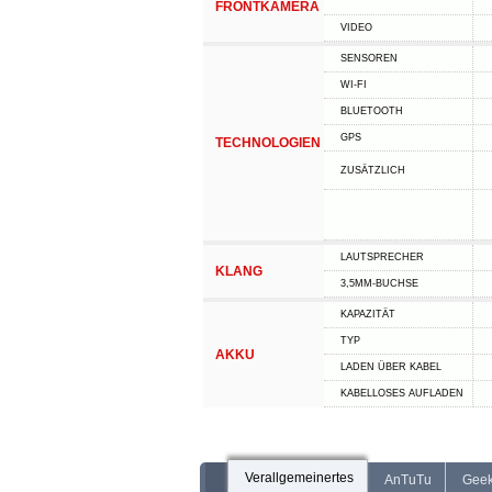
FRONTKAMERA
VIDEO
SENSOREN
WI-FI
BLUETOOTH
GPS
TECHNOLOGIEN
ZUSÄTZLICH
LAUTSPRECHER
KLANG
3,5MM-BUCHSE
KAPAZITÄT
TYP
AKKU
LADEN ÜBER KABEL
KABELLOSES AUFLADEN
Verallgemeinertes
AnTuTu
Gee