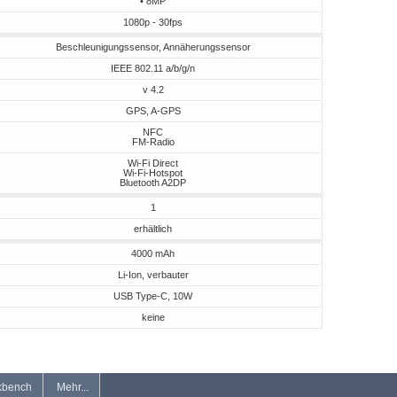
• 8MP
1080p - 30fps
Beschleunigungssensor, Annäherungssensor
IEEE 802.11 a/b/g/n
v 4.2
GPS, A-GPS
NFC
FM-Radio
Wi-Fi Direct
Wi-Fi-Hotspot
Bluetooth A2DP
1
erhältlich
4000 mAh
Li-Ion, verbauter
USB Type-C, 10W
keine
kbench
Mehr...