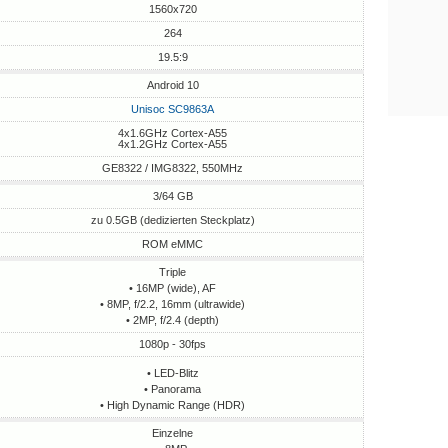
1560x720
264
19.5:9
Android 10
Unisoc SC9863A
4x1.6GHz Cortex-A55
4x1.2GHz Cortex-A55
GE8322 / IMG8322, 550MHz
3/64 GB
zu 0.5GB (dedizierten Steckplatz)
ROM eMMC
Triple
• 16MP (wide), AF
• 8MP, f/2.2, 16mm (ultrawide)
• 2MP, f/2.4 (depth)
1080p - 30fps
• LED-Blitz
• Panorama
• High Dynamic Range (HDR)
Einzelne