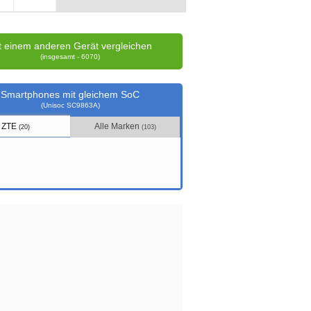
t einem anderen Gerät vergleichen
(insgesamt - 6070)
Smartphones mit gleichem SoC
(Unisoc SC9863A)
ZTE
Alle Marken
(20)
(103)