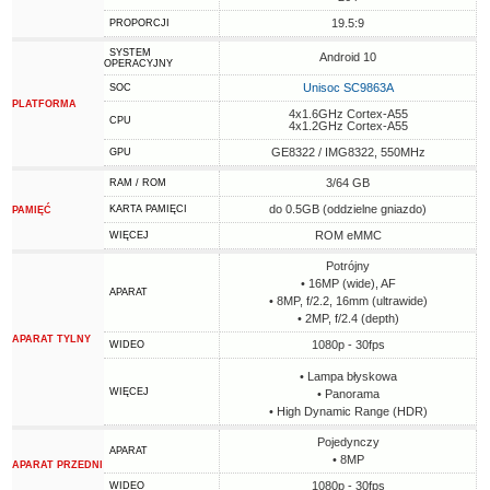
19.5:9
PROPORCJI
SYSTEM
Android 10
OPERACYJNY
Unisoc SC9863A
SOC
PLATFORMA
4x1.6GHz Cortex-A55
CPU
4x1.2GHz Cortex-A55
GE8322 / IMG8322, 550MHz
GPU
3/64 GB
RAM / ROM
do 0.5GB (oddzielne gniazdo)
KARTA PAMIĘCI
PAMIĘĆ
ROM eMMC
WIĘCEJ
Potrójny
• 16MP (wide), AF
APARAT
• 8MP, f/2.2, 16mm (ultrawide)
• 2MP, f/2.4 (depth)
APARAT TYLNY
1080p - 30fps
WIDEO
• Lampa błyskowa
WIĘCEJ
• Panorama
• High Dynamic Range (HDR)
Pojedynczy
APARAT
• 8MP
APARAT PRZEDNI
1080p - 30fps
WIDEO