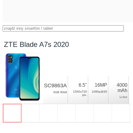
ZTE Blade A7s 2020
SC9863A
6.5"
16MP
4000
mAh
1560x720
1080p@30
3GB RAM
pix.
Li-Ion