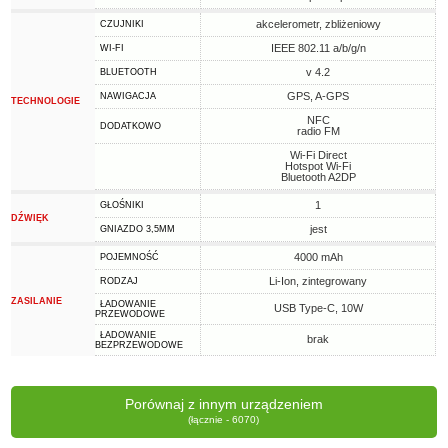
akcelerometr, zbliżeniowy
CZUJNIKI
IEEE 802.11 a/b/g/n
WI-FI
v 4.2
BLUETOOTH
GPS, A-GPS
NAWIGACJA
TECHNOLOGIE
NFC
DODATKOWO
radio FM
Wi-Fi Direct
Hotspot Wi-Fi
Bluetooth A2DP
1
GŁOŚNIKI
DŹWIĘK
jest
GNIAZDO 3,5MM
4000 mAh
POJEMNOŚĆ
Li-Ion, zintegrowany
RODZAJ
ZASILANIE
ŁADOWANIE
USB Type-C, 10W
PRZEWODOWE
ŁADOWANIE
brak
BEZPRZEWODOWE
Porównaj z innym urządzeniem
(łącznie - 6070)