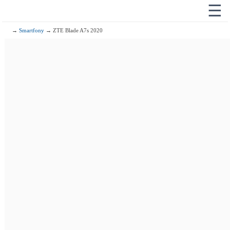
☰
→
Smartfony
→ ZTE Blade A7s 2020