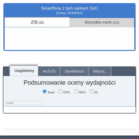
Smartfony z tym samym SoC
(Unisoc SC9863A)
ZTE
Wszystkie marki
(20)
(103)
Uogólniony
AnTuTu
Geekbench
Więcej...
Podsumowanie oceny wydajności
Total
CPU
GPU
SI