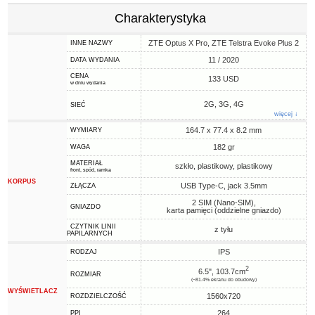
Charakterystyka
ZTE Optus X Pro, ZTE Telstra Evoke Plus 2
INNE NAZWY
11 / 2020
DATA WYDANIA
CENA
133 USD
w dniu wydania
2G, 3G, 4G
SIEĆ
więcej ↓
164.7 x 77.4 x 8.2 mm
WYMIARY
182 gr
WAGA
MATERIAŁ
szkło, plastikowy, plastikowy
front, spód, ramka
KORPUS
USB Type-C, jack 3.5mm
ZŁĄCZA
2 SIM (Nano-SIM),
GNIAZDO
karta pamięci (oddzielne gniazdo)
CZYTNIK LINII
z tyłu
PAPILARNYCH
IPS
RODZAJ
2
6.5", 103.7cm
ROZMIAR
(~81.4% ekranu do obudowy)
WYŚWIETLACZ
1560x720
ROZDZIELCZOŚĆ
264
PPI