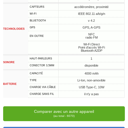
accéléromètre, proximité
CAPTEURS
IEEE 802.11 a/b/g/n
WI-FI
v 4.2
BLUETOOTH
GPS, A-GPS
GPS
TECHNOLOGIES
NFC
EN OUTRE
radio FM
Wi-Fi Direct
Point d'accès Wi-Fi
Bluetooth A2DP
1
HAUT-PARLEURS
SONORE
disponible
CONECTOR 3,5MM
4000 mAh
CAPACITÉ
Li-Ion, non-amovible
TYPE
BATTERIE
USB Type-C, 10W
CHARGE VIA CÂBLE
il n'y a pas
CHARGE SANS FIL
Comparer avec un autre appareil
(au total - 6070)