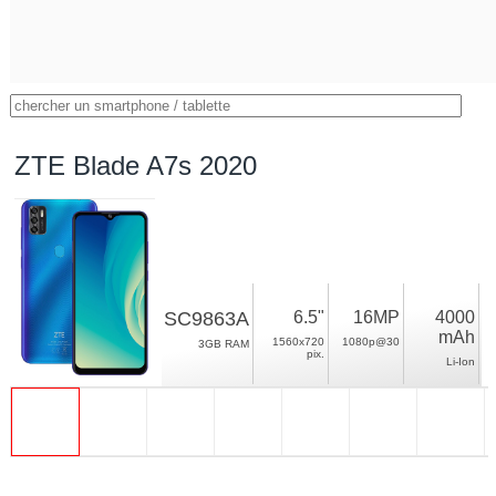
ZTE Blade A7s 2020
SC9863A
6.5"
16MP
4000
mAh
1560x720
1080p@30
3GB RAM
pix.
Li-Ion