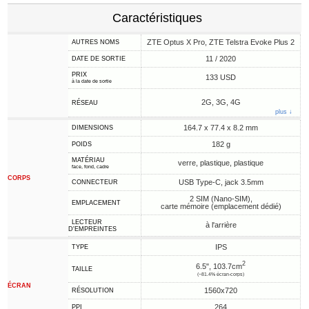
Caractéristiques
ZTE Optus X Pro, ZTE Telstra Evoke Plus 2
AUTRES NOMS
11 / 2020
DATE DE SORTIE
PRIX
133 USD
à la date de sortie
2G, 3G, 4G
RÉSEAU
plus ↓
164.7 x 77.4 x 8.2 mm
DIMENSIONS
182 g
POIDS
MATÉRIAU
verre, plastique, plastique
face, fond, cadre
CORPS
USB Type-C, jack 3.5mm
CONNECTEUR
2 SIM (Nano-SIM),
EMPLACEMENT
carte mémoire (emplacement dédié)
LECTEUR
à l'arrière
D'EMPREINTES
IPS
TYPE
2
6.5", 103.7cm
TAILLE
(~81.4% écran-corps)
ÉCRAN
1560x720
RÉSOLUTION
264
PPI