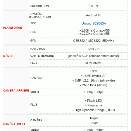
19.5:9
PROPORTION
SYSTÈME
Android 10
D'EXPLOITATION
Unisoc SC9863A
SOC
PLATEFORME
4x1.6GHz Cortex-A55
CPU
4x1.2GHz Cortex-A55
GE8322 / IMG8322, 550MHz
GPU
3/64 GB
RAM / ROM
jusqu'à 0.5GB (emplacement dédié)
CARTE MÉMOIRE
MÉMOIRE
ROM eMMC
PLUS
Triple
• 16MP (wide), AF
CAMÉRA
• 8MP, f/2.2, 16mm (ultrawide)
• 2MP, f/2.4 (depth)
CAMÉRA ARRIÈRE
1080p - 30fps
VIDÉO
• Flash LED
PLUS
• Panorama
• High Dynamic Range (HDR)
Unique
CAMÉRA
• 8MP
CAMÉRA AVANT
1080p - 30fps
VIDÉO