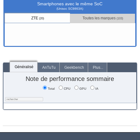
Smartphones avec le même SoC
(Unisoc SC9863A)
ZTE
Toutes les marques
(20)
(103)
Généralisé
AnTuTu
Geekbench
Plus...
Note de performance sommaire
Total
CPU
GPU
IA