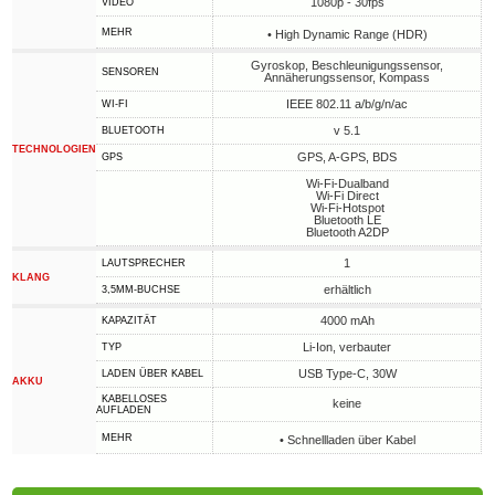
1080p - 30fps
VIDEO
MEHR
• High Dynamic Range (HDR)
Gyroskop, Beschleunigungssensor,
SENSOREN
Annäherungssensor, Kompass
IEEE 802.11 a/b/g/n/ac
WI-FI
v 5.1
BLUETOOTH
TECHNOLOGIEN
GPS, A-GPS, BDS
GPS
Wi-Fi-Dualband
Wi-Fi Direct
Wi-Fi-Hotspot
Bluetooth LE
Bluetooth A2DP
1
LAUTSPRECHER
KLANG
erhältlich
3,5MM-BUCHSE
4000 mAh
KAPAZITÄT
Li-Ion, verbauter
TYP
USB Type-C, 30W
LADEN ÜBER KABEL
AKKU
KABELLOSES
keine
AUFLADEN
MEHR
• Schnellladen über Kabel