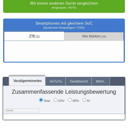
Mit einem anderen Gerät vergleichen
(insgesamt - 6070)
Smartphones mit gleichem SoC
(Qualcomm Snapdragon 720G)
ZTE
Alle Marken
(1)
(24)
Verallgemeinertes
AnTuTu
Geekbench
Mehr...
Zusammenfassende Leistungsbewertung
Total
CPU
GPU
KI