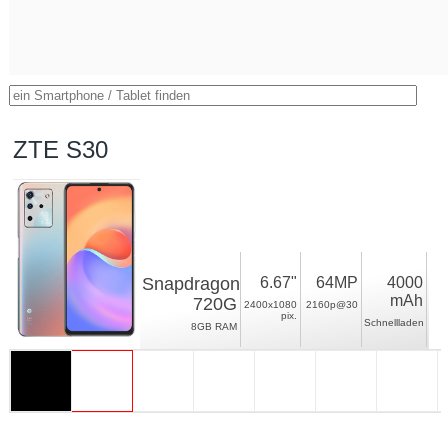
ZTE S30
Snapdragon
6.67"
64MP
4000
mAh
720G
2400x1080
2160p@30
pix.
Schnellladen
8GB RAM