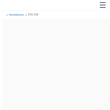
☰
→
Smartphones
→ ZTE S30