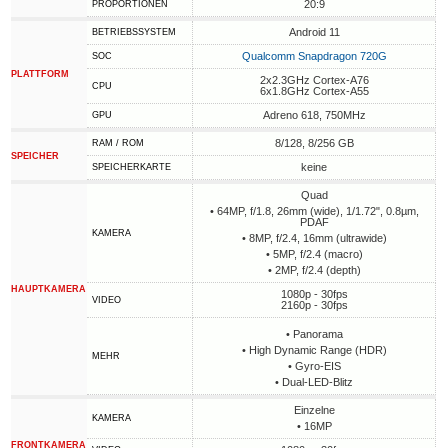
20:9
PROPORTIONEN
Android 11
BETRIEBSSYSTEM
Qualcomm Snapdragon 720G
SOC
PLATTFORM
2x2.3GHz Cortex-A76
CPU
6x1.8GHz Cortex-A55
Adreno 618, 750MHz
GPU
8/128, 8/256 GB
RAM / ROM
SPEICHER
keine
SPEICHERKARTE
Quad
• 64MP, f/1.8, 26mm (wide), 1/1.72", 0.8µm,
PDAF
KAMERA
• 8MP, f/2.4, 16mm (ultrawide)
• 5MP, f/2.4 (macro)
• 2MP, f/2.4 (depth)
HAUPTKAMERA
1080p - 30fps
VIDEO
2160p - 30fps
• Panorama
• High Dynamic Range (HDR)
MEHR
• Gyro-EIS
• Dual-LED-Blitz
Einzelne
KAMERA
• 16MP
FRONTKAMERA