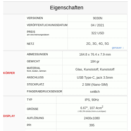
Eigenschaften
9030N
VERSIONEN
04 / 2021
VERÖFFENTLICHUNGSDATUM
PREIS
322 USD
am erscheinungsdatum
2G, 3G, 4G, 5G
NETZ
genauer ↓
164.8 x 76.4 x 7.9 mm
ABMESSUNGEN
184 gr
GEWICHT
MATERIAL
Glas, Kunststoff, Kunststoff
front, boden, rahmen
KÖRPER
USB Type-C, jack 3.5mm
ANSCHLUSS
2 SIM (Nano-SIM)
STECKPLATZ
seitlich
FINGERABDRUCKSENSOR
IPS, 90Hz
TYP
2
6.67", 107.4cm
GRÖSSE
(~85.3% bildschirm-zu-körper)
DISPLAY
2400x1080
AUFLÖSUNG
395
PPI