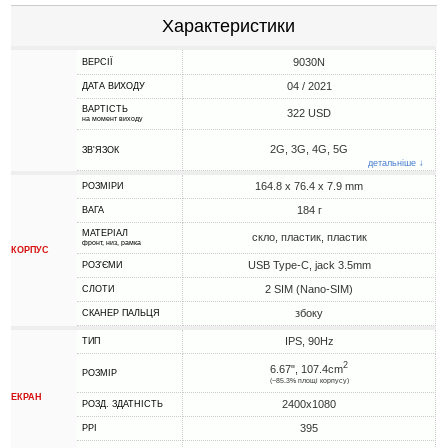
Характеристики
9030N
ВЕРСІЇ
04 / 2021
ДАТА ВИХОДУ
ВАРТІСТЬ
322 USD
на момент виходу
2G, 3G, 4G, 5G
ЗВ'ЯЗОК
детальніше ↓
164.8 x 76.4 x 7.9 mm
РОЗМІРИ
184 г
ВАГА
МАТЕРІАЛ
скло, пластик, пластик
фронт, низ, рамка
КОРПУС
USB Type-C, jack 3.5mm
РОЗ'ЄМИ
2 SIM (Nano-SIM)
СЛОТИ
збоку
СКАНЕР ПАЛЬЦЯ
IPS, 90Hz
ТИП
2
6.67", 107.4cm
РОЗМІР
(~85.3% площі корпусу)
ЕКРАН
2400x1080
РОЗД. ЗДАТНІСТЬ
395
PPI