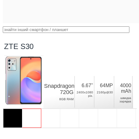
ZTE S30
Snapdragon
6.67"
64MP
4000
mAh
720G
2400x1080
2160p@30
pix.
швидка
8GB RAM
зарядка