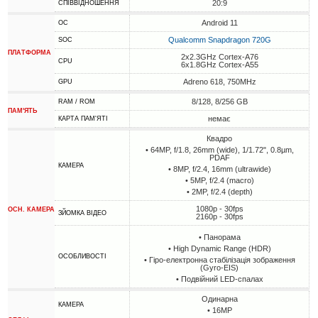
20:9
СПІВВІДНОШЕННЯ
Android 11
ОС
Qualcomm Snapdragon 720G
SOC
ПЛАТФОРМА
2x2.3GHz Cortex-A76
CPU
6x1.8GHz Cortex-A55
Adreno 618, 750MHz
GPU
8/128, 8/256 GB
RAM / ROM
ПАМ'ЯТЬ
немає
КАРТА ПАМ'ЯТІ
Квадро
• 64MP, f/1.8, 26mm (wide), 1/1.72", 0.8µm,
PDAF
КАМЕРА
• 8MP, f/2.4, 16mm (ultrawide)
• 5MP, f/2.4 (macro)
• 2MP, f/2.4 (depth)
1080p - 30fps
ОСН. КАМЕРА
ЗЙОМКА ВІДЕО
2160p - 30fps
• Панорама
• High Dynamic Range (HDR)
ОСОБЛИВОСТІ
• Гіро-електронна стабілізація зображення
(Gyro-EIS)
• Подвійний LED-спалах
Одинарна
КАМЕРА
• 16MP