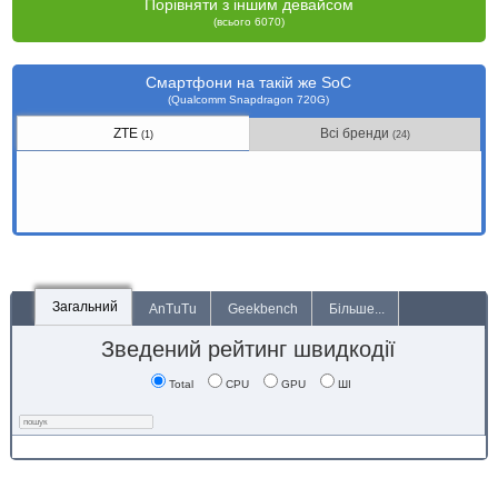
Порівняти з іншим девайсом
(всього 6070)
Смартфони на такій же SoC
(Qualcomm Snapdragon 720G)
ZTE
Всі бренди
(1)
(24)
Загальний
AnTuTu
Geekbench
Більше...
Зведений рейтинг швидкодії
Total
CPU
GPU
ШІ