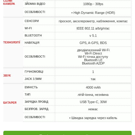
СЕЛФІ
1080p - 30fps
КАМЕРА
ЗЙОМКА ВІДЕО
ОСОБЛИВОСТІ
• High Dynamic Range (HDR)
гіроскоп, акселерометр, наближення, компас
СЕНСОРИ
IEEE 802.11 a/b/g/n/ac
WI-FI
v 5.1
BLUETOOTH
ТЕХНОЛОГІЇ
GPS, A-GPS, BDS
НАВІГАЦІЯ
дводіапазонний Wi-Fi
Wi-Fi Direct
Wi-Fi точка доступу
ОСОБЛИВОСТІ
Bluetooth LE
Bluetooth A2DP
1
ГУЧНОМОВЦІ
ЗВУК
так
JACK 3.5MM
4000 mAh
ЕМНІСТЬ
літій-іонна, незнімна
ТИП
USB Type-C, 30W
ЗАРЯДКА ПРОВІД
БАТАРЕЯ
немає
БЕЗПРОВ. ЗАРЯД.
ОСОБЛИВОСТІ
• Швидка зарядка через кабель