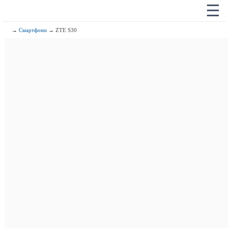
☰
→
Смартфони
→ ZTE S30