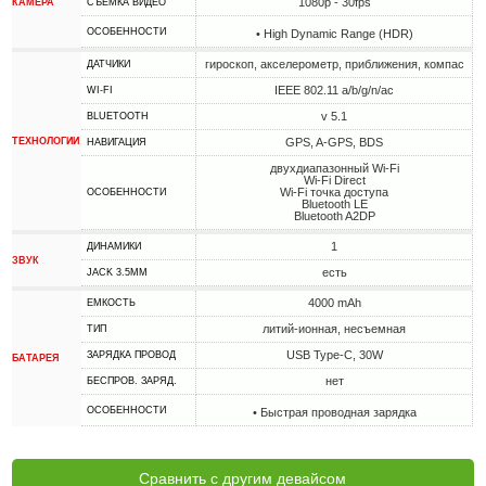
1080p - 30fps
КАМЕРА
СЪЕМКА ВИДЕО
ОСОБЕННОСТИ
• High Dynamic Range (HDR)
гироскоп, акселерометр, приближения, компас
ДАТЧИКИ
IEEE 802.11 a/b/g/n/ac
WI-FI
v 5.1
BLUETOOTH
ТЕХНОЛОГИИ
GPS, A-GPS, BDS
НАВИГАЦИЯ
двухдиапазонный Wi-Fi
Wi-Fi Direct
Wi-Fi точка доступа
ОСОБЕННОСТИ
Bluetooth LE
Bluetooth A2DP
1
ДИНАМИКИ
ЗВУК
есть
JACK 3.5MM
4000 mAh
ЕМКОСТЬ
литий-ионная, несъемная
ТИП
USB Type-C, 30W
ЗАРЯДКА ПРОВОД
БАТАРЕЯ
нет
БЕСПРОВ. ЗАРЯД.
ОСОБЕННОСТИ
• Быстрая проводная зарядка
Сравнить с другим девайсом