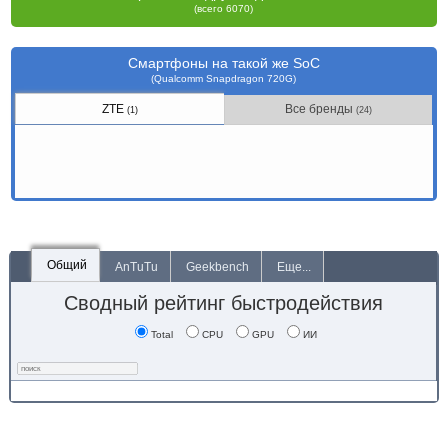
(всего 6070)
Смартфоны на такой же SoC
(Qualcomm Snapdragon 720G)
ZTE
Все бренды
(1)
(24)
Общий
AnTuTu
Geekbench
Еще...
Сводный рейтинг быстродействия
Total
CPU
GPU
ИИ