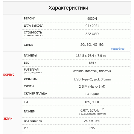
Характеристики
9030N
ВЕРСИИ
04 / 2021
ДАТА ВЫХОДА
СТОИМОСТЬ
322 USD
на момент выхода
2G, 3G, 4G, 5G
СВЯЗЬ
подробнее ↓
164.8 x 76.4 x 7.9 mm
РАЗМЕРЫ
184 г
ВЕС
МАТЕРИАЛ
стекло, пластик, пластик
фронт, низ, рамка
КОРПУС
USB Type-C, jack 3.5mm
РАЗЪЕМЫ
2 SIM (Nano-SIM)
СЛОТЫ
на торце
СКАНЕР ПАЛЬЦА
IPS, 90Hz
ТИП
2
6.67", 107.4cm
РАЗМЕР
(~85.3% площади корпуса)
ЭКРАН
2400x1080
РАЗРЕШЕНИЕ
395
PPI