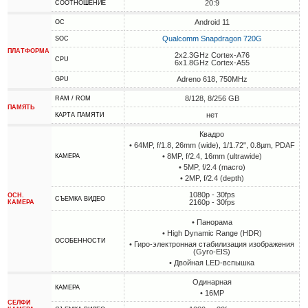
20:9
СООТНОШЕНИЕ
Android 11
ОС
Qualcomm Snapdragon 720G
SOC
ПЛАТФОРМА
2x2.3GHz Cortex-A76
CPU
6x1.8GHz Cortex-A55
Adreno 618, 750MHz
GPU
8/128, 8/256 GB
RAM / ROM
ПАМЯТЬ
нет
КАРТА ПАМЯТИ
Квадро
• 64MP, f/1.8, 26mm (wide), 1/1.72", 0.8µm, PDAF
• 8MP, f/2.4, 16mm (ultrawide)
КАМЕРА
• 5MP, f/2.4 (macro)
• 2MP, f/2.4 (depth)
1080p - 30fps
ОСН.
СЪЕМКА ВИДЕО
2160p - 30fps
КАМЕРА
• Панорама
• High Dynamic Range (HDR)
ОСОБЕННОСТИ
• Гиро-электронная стабилизация изображения
(Gyro-EIS)
• Двойная LED-вспышка
Одинарная
КАМЕРА
• 16MP
СЕЛФИ