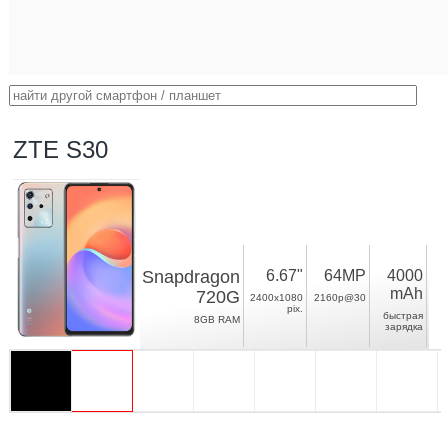
ZTE S30
Snapdragon
6.67"
64MP
4000
mAh
720G
2400x1080
2160p@30
pix.
быстрая
8GB RAM
зарядка