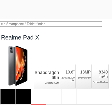
Realme Pad X
Snapdragon
10.6"
13MP
8340
mAh
695
2000x1200
1080p@30
pix.
Schnellladen
4/6GB RAM