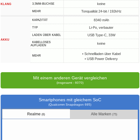
keine
3,5MM-BUCHSE
KLANG
Tonqualität 24-bit / 192kHz
MEHR
8340 mAh
KAPAZITÄT
Li-Po, verbauter
TYP
USB Type-C, 33W
LADEN ÜBER KABEL
AKKU
KABELLOSES
keine
AUFLADEN
• Schnellladen über Kabel
MEHR
• USB Power Delivery
Mit einem anderen Gerät vergleichen
(insgesamt - 6070)
Smartphones mit gleichem SoC
(Qualcomm Snapdragon 695)
Realme
Alle Marken
(6)
(75)