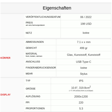
Eigenschaften
06 / 2022
VERÖFFENTLICHUNGSDATUM
PREIS
198 USD
am erscheinungsdatum
keine
NETZ
7.1 x x mm
ABMESSUNGEN
499 gr
GEWICHT
MATERIAL
Glas, Kunststoff, Kunststoff
front, boden, rahmen
KÖRPER
USB Type-C
ANSCHLUSS
keine
FINGERABDRUCKSENSOR
Stylus
MEHR
IPS
TYP
2
10.6", 319.8cm
GRÖSSE
(~77.4% bildschirm-zu-körper)
DISPLAY
2000x1200
AUFLÖSUNG
220
PPI
5:3
PROPORTIONEN