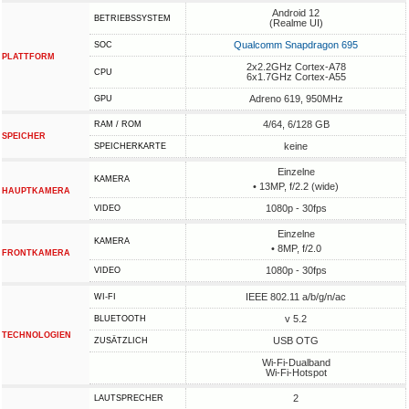
Android 12
BETRIEBSSYSTEM
(Realme UI)
Qualcomm Snapdragon 695
SOC
PLATTFORM
2x2.2GHz Cortex-A78
CPU
6x1.7GHz Cortex-A55
Adreno 619, 950MHz
GPU
4/64, 6/128 GB
RAM / ROM
SPEICHER
keine
SPEICHERKARTE
Einzelne
KAMERA
• 13MP, f/2.2 (wide)
HAUPTKAMERA
1080p - 30fps
VIDEO
Einzelne
KAMERA
• 8MP, f/2.0
FRONTKAMERA
1080p - 30fps
VIDEO
IEEE 802.11 a/b/g/n/ac
WI-FI
v 5.2
BLUETOOTH
TECHNOLOGIEN
USB OTG
ZUSÄTZLICH
Wi-Fi-Dualband
Wi-Fi-Hotspot
2
LAUTSPRECHER