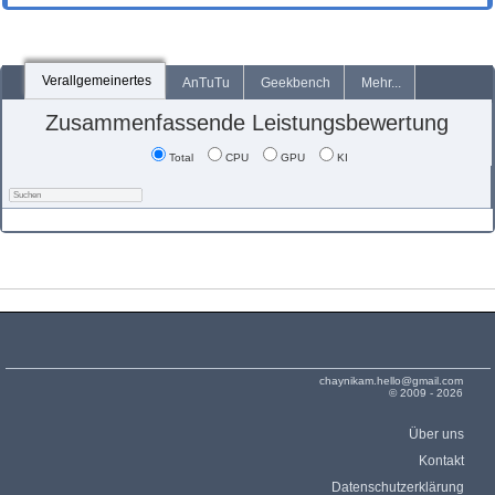
Verallgemeinertes
AnTuTu
Geekbench
Mehr...
Zusammenfassende Leistungsbewertung
Total
CPU
GPU
KI
chaynikam.hello@gmail.com
© 2009 - 2026
Über uns
Kontakt
Datenschutzerklärung