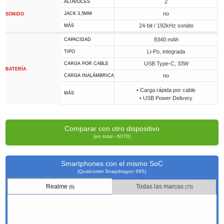
2
ALTAVOCES
no
JACK 3,5MM
SONIDO
24-bit / 192kHz sonido
MÁS
8340 mAh
CAPACIDAD
Li-Po, integrada
TIPO
USB Type-C, 33W
CARGA POR CABLE
BATERÍA
no
CARGA INALÁMBRICA
• Carga rápida por cable
MÁS
• USB Power Delivery
Comparar con otro dispositivo
(en total - 6070)
Smartphones con el mismo SoC
(Qualcomm Snapdragon 695)
Realme
Todas las marcas
(6)
(75)