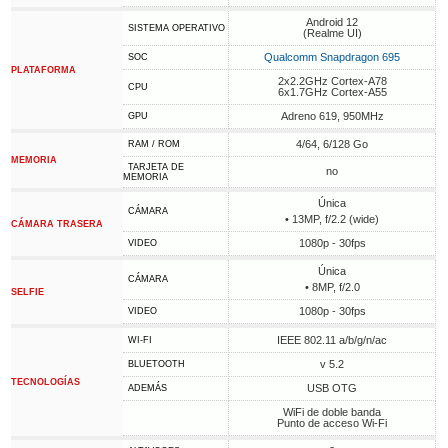
Android 12
SISTEMA OPERATIVO
(Realme UI)
Qualcomm Snapdragon 695
SOC
PLATAFORMA
2x2.2GHz Cortex-A78
CPU
6x1.7GHz Cortex-A55
Adreno 619, 950MHz
GPU
4/64, 6/128 Go
RAM / ROM
MEMORIA
TARJETA DE
no
MEMORIA
Única
CÁMARA
• 13MP, f/2.2 (wide)
CÁMARA TRASERA
1080p - 30fps
VIDEO
Única
CÁMARA
• 8MP, f/2.0
SELFIE
1080p - 30fps
VIDEO
IEEE 802.11 a/b/g/n/ac
WI-FI
v 5.2
BLUETOOTH
TECNOLOGÍAS
USB OTG
ADEMÁS
WiFi de doble banda
Punto de acceso Wi-Fi