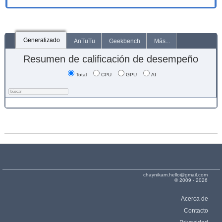
Generalizado
AnTuTu
Geekbench
Más...
Resumen de calificación de desempeño
Total
CPU
GPU
AI
chaynikam.hello@gmail.com
© 2009 - 2026
Acerca de
Contacto