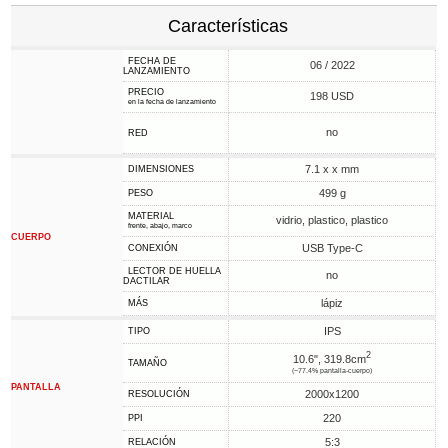
Características
FECHA DE
06 / 2022
LANZAMIENTO
PRECIO
198 USD
en la fecha de lanzamiento
no
RED
7.1 x x mm
DIMENSIONES
499 g
PESO
MATERIAL
vidrio, plastico, plastico
frente, abajo, marco
CUERPO
USB Type-C
CONEXIÓN
LECTOR DE HUELLA
no
DACTILAR
lápiz
MÁS
IPS
TIPO
2
10.6", 319.8cm
TAMAÑO
(~77.4% pantalla-cuerpo)
PANTALLA
2000x1200
RESOLUCIÓN
220
PPI
5:3
RELACIÓN