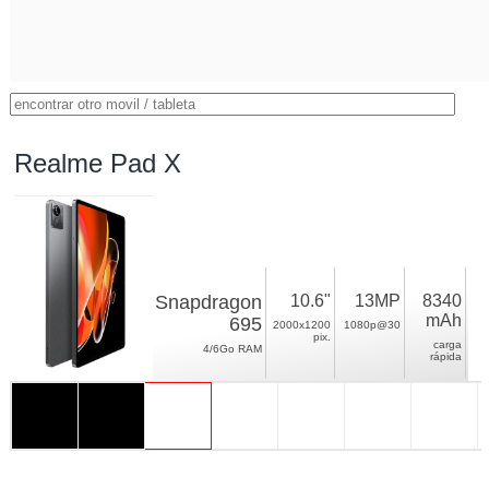
Realme Pad X
Snapdragon
10.6"
13MP
8340
mAh
695
2000x1200
1080p@30
pix.
carga
4/6Go RAM
rápida