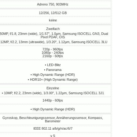
Adreno 750, 903MHz
12/256, 12/512 GB
keine
Zweifach
 50MP, f/1.8, 23mm (wide), 1/1.57", 1.0µm, Samsung ISOCELL GN3, Dual
Pixel PDAF, OIS
 12MP, f/2.2, 13mm (ultrawide), 1/3.20", 1.12µm, Samsung ISOCELL 3LU
720p - 960fps
1080p - 240fps
2160p - 60fps
• LED-Blitz
• Panorama
• High Dynamic Range (HDR)
• HDR10+ (High Dynamic Range)
Einzelne
• 10MP, f/2.2, 23mm (wide), 1/3.00", 1.22µm, Samsung ISOCELL 3J1
1440p - 60fps
• High Dynamic Range (HDR)
Gyroskop, Beschleunigungssensor, Annäherungssensor, Kompass,
Barometer
IEEE 802.11 a/b/g/n/ac/6/7
v 5