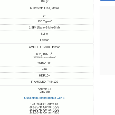
187 gr
Kunststoff, Glas, Metall
ja
USB Type-C
1 SIM (Nano-SIM,e-SIM)
keine
Faltbar
AMOLED, 120Hz, faltbar
2
6.7", 101cm
(~85% bildschirm-zu-körper)
2640x1080
426
HDR10+
3" AMOLED, 748x120
Android 14
(One UI)
Qualcomm Snapdragon 8 Gen 3
1x3.39GHz Cortex-X4
3x3.1GHz Cortex-A720
2x2.9GHz Cortex-A720
2x2.2GHz Cortex-A520