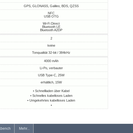
GPS, GLONASS, Galileo, BDS, QZSS
NFC
USB OTG
Wi-Fi Direct
Bluetooth LE
Bluetooth A2DP
2
keine
Tonqualität 32-bit / 384kHz
4000 mAh
Li-Po, verbauter
USB Type-C, 25W
erhältlich, 15W
• Schnellladen über Kabel
• Schnelles kabelloses Laden
• Umgekehrtes kabelloses Laden
•
kbench
Mehr...