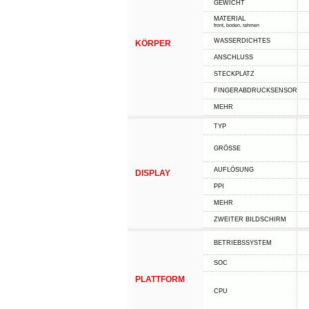
GEWICHT
MATERIAL
front, boden, rahmen
WASSERDICHTES
KÖRPER
ANSCHLUSS
STECKPLATZ
FINGERABDRUCKSENSOR
MEHR
TYP
GRÖSSE
AUFLÖSUNG
DISPLAY
PPI
MEHR
ZWEITER BILDSCHIRM
BETRIEBSSYSTEM
SOC
PLATTFORM
CPU