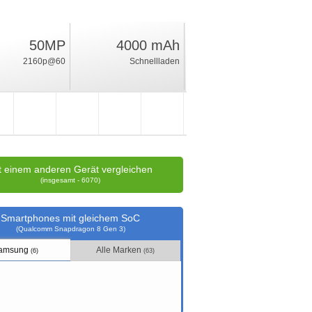
50MP
4000 mAh
63.2
2160p@60
Schnellladen
%
Wertung
t einem anderen Gerät vergleichen
(insgesamt - 6070)
Smartphones mit gleichem SoC
(Qualcomm Snapdragon 8 Gen 3)
amsung
Alle Marken
(6)
(63)