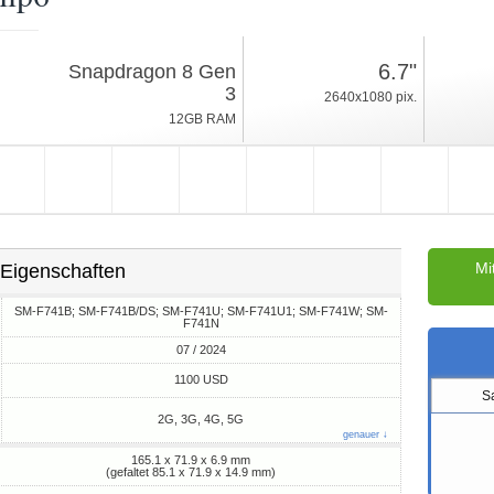
07 / 2024
6.7"
Snapdragon 8 Gen
187gr, Dicke 6.9mm
3
2640x1080 pix.
Android 14, One UI
12GB RAM
256/512GB ROM
Mi
Eigenschaften
SM-F741B; SM-F741B/DS; SM-F741U; SM-F741U1; SM-F741W; SM-
F741N
07 / 2024
M
1100 USD
S
2G, 3G, 4G, 5G
genauer ↓
165.1 x 71.9 x 6.9 mm
(gefaltet 85.1 x 71.9 x 14.9 mm)