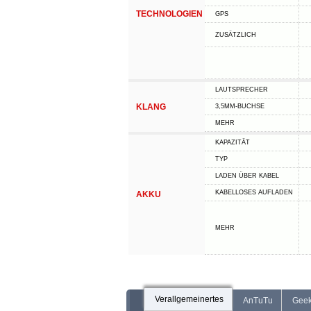
TECHNOLOGIEN
GPS
ZUSÄTZLICH
LAUTSPRECHER
KLANG
3,5MM-BUCHSE
MEHR
KAPAZITÄT
TYP
LADEN ÜBER KABEL
KABELLOSES AUFLADEN
AKKU
MEHR
Verallgemeinertes
AnTuTu
Gee