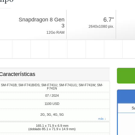
07 / 2024
6.7"
Snapdragon 8 Gen
187g, espesor 6.9mm
3
2640x1080 pix.
Android 14, One UI
12Go RAM
256/512Go ROM
Características
SM-F741B; SM-F741B/DS; SM-F741U; SM-F741U1; SM-F741W; SM-
F741N
07 / 2024
1100 USD
S
2G, 3G, 4G, 5G
más ↓
165.1 x 71.9 x 6.9 mm
(doblado 85.1 x 71.9 x 14.9 mm)