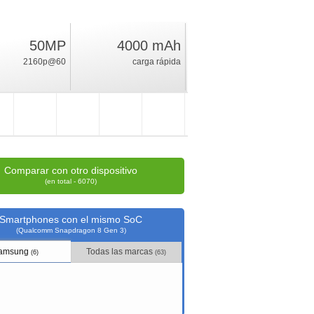
50MP
4000 mAh
63.2
2160p@60
carga rápida
%
índice
Comparar con otro dispositivo
(en total - 6070)
Smartphones con el mismo SoC
(Qualcomm Snapdragon 8 Gen 3)
amsung
Todas las marcas
(6)
(63)