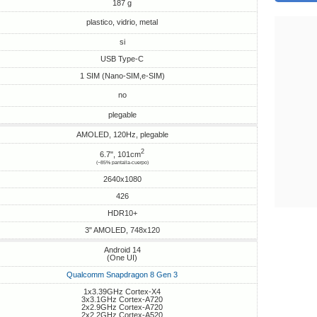
187 g
plastico, vidrio, metal
si
USB Type-C
1 SIM (Nano-SIM,e-SIM)
no
plegable
AMOLED, 120Hz, plegable
2
6.7", 101cm
(~85% pantalla-cuerpo)
2640x1080
426
HDR10+
3" AMOLED, 748x120
Android 14
(One UI)
Qualcomm Snapdragon 8 Gen 3
1x3.39GHz Cortex-X4
3x3.1GHz Cortex-A720
2x2.9GHz Cortex-A720
2x2.2GHz Cortex-A520