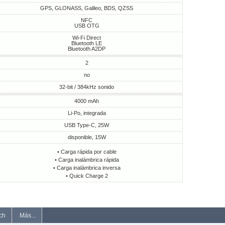
GPS, GLONASS, Galileo, BDS, QZSS
NFC
USB OTG
Wi-Fi Direct
Bluetooth LE
Bluetooth A2DP
2
no
32-bit / 384kHz sonido
4000 mAh
Li-Po, integrada
USB Type-C, 25W
disponible, 15W
• Carga rápida por cable
• Carga inalámbrica rápida
• Carga inalámbrica inversa
• Quick Charge 2
ch
Más...