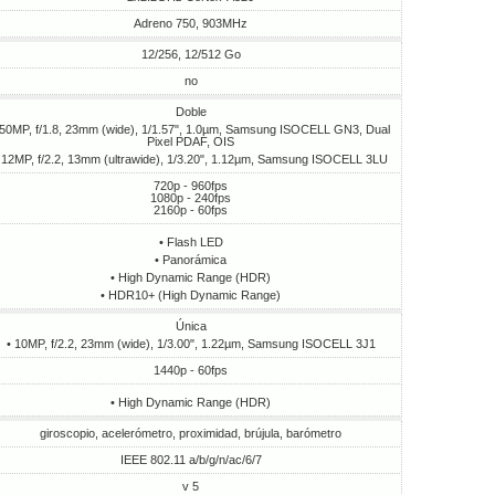
Adreno 750, 903MHz
12/256, 12/512 Go
no
Doble
 50MP, f/1.8, 23mm (wide), 1/1.57", 1.0µm, Samsung ISOCELL GN3, Dual
Pixel PDAF, OIS
 12MP, f/2.2, 13mm (ultrawide), 1/3.20", 1.12µm, Samsung ISOCELL 3LU
720p - 960fps
1080p - 240fps
2160p - 60fps
• Flash LED
• Panorámica
• High Dynamic Range (HDR)
• HDR10+ (High Dynamic Range)
Única
• 10MP, f/2.2, 23mm (wide), 1/3.00", 1.22µm, Samsung ISOCELL 3J1
1440p - 60fps
• High Dynamic Range (HDR)
giroscopio, acelerómetro, proximidad, brújula, barómetro
IEEE 802.11 a/b/g/n/ac/6/7
v 5