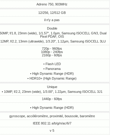
Adreno 750, 903MHz
12/256, 12/512 GB
il n'y a pas
Double
 50MP, f/1.8, 23mm (wide), 1/1.57", 1.0µm, Samsung ISOCELL GN3, Dual
Pixel PDAF, OIS
 12MP, f/2.2, 13mm (ultrawide), 1/3.20", 1.12µm, Samsung ISOCELL 3LU
720p - 960fps
1080p - 240fps
2160p - 60fps
• Flash LED
• Panorama
• High Dynamic Range (HDR)
• HDR10+ (High Dynamic Range)
Unique
• 10MP, f/2.2, 23mm (wide), 1/3.00", 1.22µm, Samsung ISOCELL 3J1
1440p - 60fps
• High Dynamic Range (HDR)
gyroscope, accéléromètre, proximité, boussole, baromètre
IEEE 802.11 a/b/g/n/ac/6/7
v 5