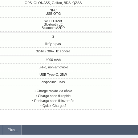
GPS, GLONASS, Galileo, BDS, QZSS
NFC
USB OTG
Wi-Fi Direct
Bluetooth LE
Bluetooth A2DP
2
il n'y a pas
32-bit / 384kHz sonore
4000 mAh
Li-Po, non-amovible
USB Type-C, 25W
disponible, 15W
• Charge rapide via câble
• Charge sans fil rapide
• Recharge sans fil inversée
• Quick Charge 2
Plus...