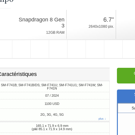
07 / 2024
6.7"
Snapdragon 8 Gen
187g, épaisseur 6.9mm
3
2640x1080 pix.
Android 14, One UI
12GB RAM
256/512GB ROM
aractéristiques
SM-F741B; SM-F741B/DS; SM-F741U; SM-F741U1; SM-F741W; SM-
F741N
07 / 2024
1100 USD
S
2G, 3G, 4G, 5G
plus ↓
165.1 x 71.9 x 6.9 mm
(plié 85.1 x 71.9 x 14.9 mm)