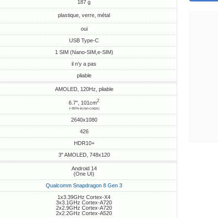
187 g
plastique, verre, métal
oui
USB Type-C
1 SIM (Nano-SIM,e-SIM)
il n'y a pas
pliable
AMOLED, 120Hz, pliable
2
6.7", 101cm
(~85% écran-corps)
2640x1080
426
HDR10+
3" AMOLED, 748x120
Android 14
(One UI)
Qualcomm Snapdragon 8 Gen 3
1x3.39GHz Cortex-X4
3x3.1GHz Cortex-A720
2x2.9GHz Cortex-A720
2x2.2GHz Cortex-A520