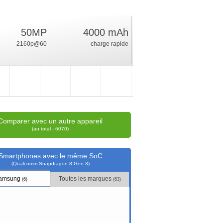
50MP
4000 mAh
63.2
2160p@60
charge rapide
%
position
Comparer avec un autre appareil
(au total - 6070)
Smartphones avec le même SoC
(Qualcomm Snapdragon 8 Gen 3)
amsung
Toutes les marques
(6)
(63)