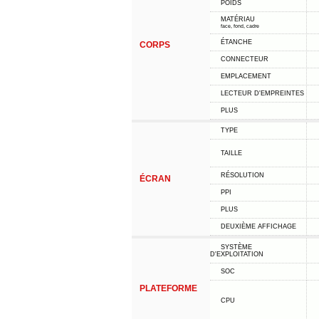
POIDS
MATÉRIAU
face, fond, cadre
ÉTANCHE
CORPS
CONNECTEUR
EMPLACEMENT
LECTEUR D'EMPREINTES
PLUS
TYPE
TAILLE
RÉSOLUTION
ÉCRAN
PPI
PLUS
DEUXIÈME AFFICHAGE
SYSTÈME
D'EXPLOITATION
SOC
PLATEFORME
CPU