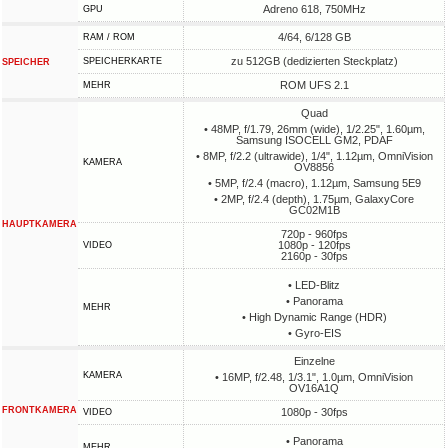
Adreno 618, 750MHz
GPU
4/64, 6/128 GB
RAM / ROM
zu 512GB (dedizierten Steckplatz)
SPEICHERKARTE
SPEICHER
ROM UFS 2.1
MEHR
Quad
• 48MP, f/1.79, 26mm (wide), 1/2.25", 1.60µm,
Samsung ISOCELL GM2, PDAF
• 8MP, f/2.2 (ultrawide), 1/4", 1.12µm, OmniVision
KAMERA
OV8856
• 5MP, f/2.4 (macro), 1.12µm, Samsung 5E9
• 2MP, f/2.4 (depth), 1.75µm, GalaxyCore
GC02M1B
HAUPTKAMERA
720p - 960fps
1080p - 120fps
VIDEO
2160p - 30fps
• LED-Blitz
• Panorama
MEHR
• High Dynamic Range (HDR)
• Gyro-EIS
Einzelne
KAMERA
• 16MP, f/2.48, 1/3.1", 1.0µm, OmniVision
OV16A1Q
FRONTKAMERA
1080p - 30fps
VIDEO
• Panorama
MEHR