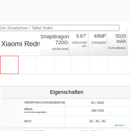
Snapdragon
6.67"
48MP
5020
mAh
720G
Xiaomi Redmi Note 9S
2400x1080
2160p@30
pix.
Schnellladen
4/6GB RAM
Eigenschaften
04 / 2020
VERÖFFENTLICHUNGSDATUM
PREIS
199 USD
am erscheinungsdatum
2G, 3G, 4G
NETZ
genauer ↓