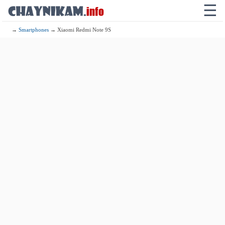
☰
→
Smartphones
→ Xiaomi Redmi Note 9S