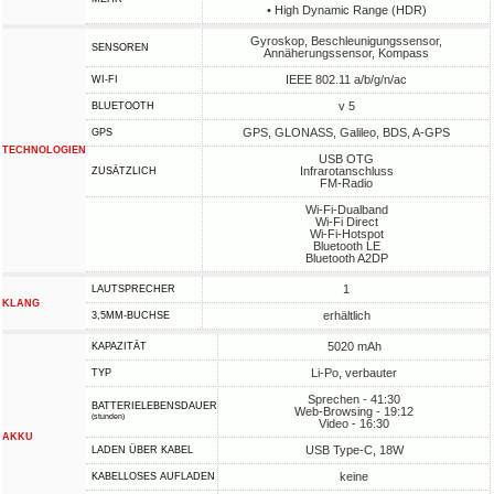
• High Dynamic Range (HDR)
Gyroskop, Beschleunigungssensor,
SENSOREN
Annäherungssensor, Kompass
IEEE 802.11 a/b/g/n/ac
WI-FI
v 5
BLUETOOTH
GPS, GLONASS, Galileo, BDS, A-GPS
GPS
TECHNOLOGIEN
USB OTG
Infrarotanschluss
ZUSÄTZLICH
FM-Radio
Wi-Fi-Dualband
Wi-Fi Direct
Wi-Fi-Hotspot
Bluetooth LE
Bluetooth A2DP
1
LAUTSPRECHER
KLANG
erhältlich
3,5MM-BUCHSE
5020 mAh
KAPAZITÄT
Li-Po, verbauter
TYP
Sprechen - 41:30
BATTERIELEBENSDAUER
Web-Browsing - 19:12
(stunden)
Video - 16:30
AKKU
USB Type-C, 18W
LADEN ÜBER KABEL
keine
KABELLOSES AUFLADEN