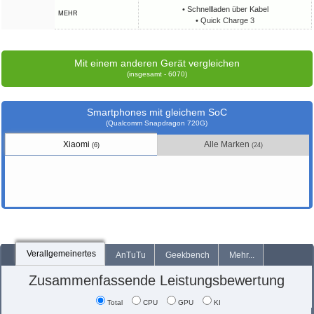
• Schnellladen über Kabel
MEHR
• Quick Charge 3
Mit einem anderen Gerät vergleichen
(insgesamt - 6070)
Smartphones mit gleichem SoC
(Qualcomm Snapdragon 720G)
Xiaomi
Alle Marken
(6)
(24)
Verallgemeinertes
AnTuTu
Geekbench
Mehr...
Zusammenfassende Leistungsbewertung
Total
CPU
GPU
KI