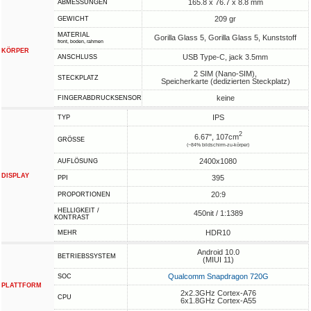
165.8 x 76.7 x 8.8 mm
ABMESSUNGEN
209 gr
GEWICHT
MATERIAL
Gorilla Glass 5, Gorilla Glass 5, Kunststoff
front, boden, rahmen
KÖRPER
USB Type-C, jack 3.5mm
ANSCHLUSS
2 SIM (Nano-SIM),
STECKPLATZ
Speicherkarte (dedizierten Steckplatz)
keine
FINGERABDRUCKSENSOR
IPS
TYP
2
6.67", 107cm
GRÖSSE
(~84% bildschirm-zu-körper)
2400x1080
AUFLÖSUNG
DISPLAY
395
PPI
20:9
PROPORTIONEN
HELLIGKEIT /
450nit / 1:1389
KONTRAST
HDR10
MEHR
Android 10.0
BETRIEBSSYSTEM
(MIUI 11)
Qualcomm Snapdragon 720G
SOC
PLATTFORM
2x2.3GHz Cortex-A76
CPU
6x1.8GHz Cortex-A55