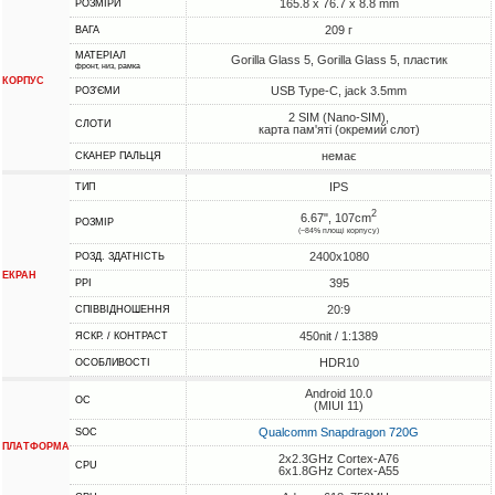
165.8 x 76.7 x 8.8 mm
РОЗМІРИ
209 г
ВАГА
МАТЕРІАЛ
Gorilla Glass 5, Gorilla Glass 5, пластик
фронт, низ, рамка
КОРПУС
USB Type-C, jack 3.5mm
РОЗ'ЄМИ
2 SIM (Nano-SIM),
СЛОТИ
карта пам'яті (окремий слот)
немає
СКАНЕР ПАЛЬЦЯ
IPS
ТИП
2
6.67", 107cm
РОЗМІР
(~84% площі корпусу)
2400x1080
РОЗД. ЗДАТНІСТЬ
ЕКРАН
395
PPI
20:9
СПІВВІДНОШЕННЯ
450nit / 1:1389
ЯСКР. / КОНТРАСТ
HDR10
ОСОБЛИВОСТІ
Android 10.0
ОС
(MIUI 11)
Qualcomm Snapdragon 720G
SOC
ПЛАТФОРМА
2x2.3GHz Cortex-A76
CPU
6x1.8GHz Cortex-A55