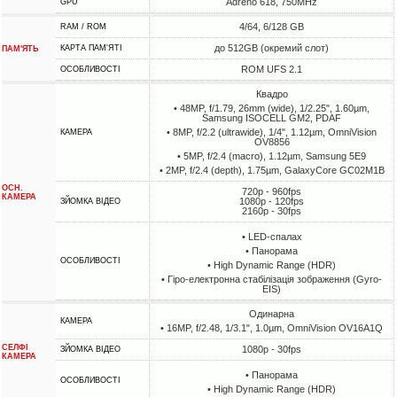
Adreno 618, 750MHz
GPU
4/64, 6/128 GB
RAM / ROM
до 512GB (окремий слот)
КАРТА ПАМ'ЯТІ
ПАМ'ЯТЬ
ROM UFS 2.1
ОСОБЛИВОСТІ
Квадро
• 48MP, f/1.79, 26mm (wide), 1/2.25", 1.60µm,
Samsung ISOCELL GM2, PDAF
• 8MP, f/2.2 (ultrawide), 1/4", 1.12µm, OmniVision
КАМЕРА
OV8856
• 5MP, f/2.4 (macro), 1.12µm, Samsung 5E9
• 2MP, f/2.4 (depth), 1.75µm, GalaxyCore GC02M1B
ОСН.
720p - 960fps
КАМЕРА
1080p - 120fps
ЗЙОМКА ВІДЕО
2160p - 30fps
• LED-спалах
• Панорама
ОСОБЛИВОСТІ
• High Dynamic Range (HDR)
• Гіро-електронна стабілізація зображення (Gyro-
EIS)
Одинарна
КАМЕРА
• 16MP, f/2.48, 1/3.1", 1.0µm, OmniVision OV16A1Q
СЕЛФІ
1080p - 30fps
ЗЙОМКА ВІДЕО
КАМЕРА
• Панорама
ОСОБЛИВОСТІ
• High Dynamic Range (HDR)