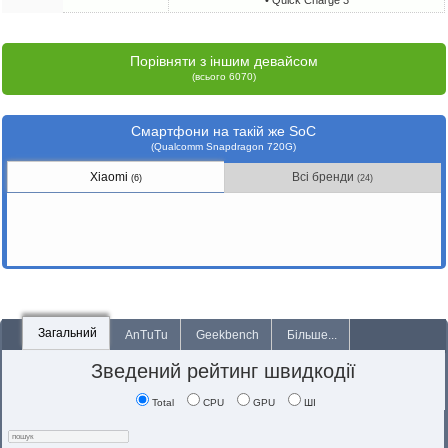
• Quick Charge 3
Порівняти з іншим девайсом
(всього 6070)
Смартфони на такій же SoC
(Qualcomm Snapdragon 720G)
Xiaomi
Всі бренди
(6)
(24)
Загальний
AnTuTu
Geekbench
Більше...
Зведений рейтинг швидкодії
Total
CPU
GPU
ШІ