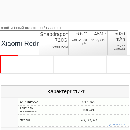
Snapdragon
6.67"
48MP
5020
mAh
720G
2400x1080
2160p@30
Xiaomi Redmi Note 9S
pix.
швидка
4/6GB RAM
зарядка
Характеристики
04 / 2020
ДАТА ВИХОДУ
ВАРТІСТЬ
199 USD
на момент виходу
2G, 3G, 4G
ЗВ'ЯЗОК
детальніше ↓