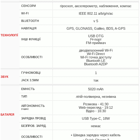
гіроскоп, акселерометр, наближення, компас
СЕНСОРИ
IEEE 802.11 a/b/g/n/ac
WI-FI
v 5
BLUETOOTH
GPS, GLONASS, Galileo, BDS, A-GPS
НАВІГАЦІЯ
ТЕХНОЛОГІЇ
USB OTG
ІЧ-порт
ІНШІ ФУНКЦІЇ
FM-приймач
дводіапазонний Wi-Fi
Wi-Fi Direct
Wi-Fi точка доступу
ОСОБЛИВОСТІ
Bluetooth LE
Bluetooth A2DP
1
ГУЧНОМОВЦІ
ЗВУК
так
JACK 3.5MM
5020 mAh
ЕМНІСТЬ
літій-полімерна, незнімна
ТИП
Розмова - 41:30
АВТОНОМНІСТЬ
Web-перегляд - 19:12
(годин)
Відео - 16:30
БАТАРЕЯ
USB Type-C, 18W
ЗАРЯДКА ПРОВІД
немає
БЕЗПРОВ. ЗАРЯД.
• Швидка зарядка через кабель
ОСОБЛИВОСТІ