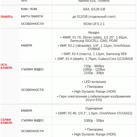
Adreno 618, 750MHz
GPU
4/64, 6/128 GB
RAM / ROM
до 512GB (отдельный слот)
КАРТА ПАМЯТИ
ПАМЯТЬ
ROM UFS 2.1
ОСОБЕННОСТИ
Квадро
• 48MP, f/1.79, 26mm (wide), 1/2.25", 1.60µm,
Samsung ISOCELL GM2, PDAF
• 8MP, f/2.2 (ultrawide), 1/4", 1.12µm, OmniVision
КАМЕРА
OV8856
• 5MP, f/2.4 (macro), 1.12µm, Samsung 5E9
• 2MP, f/2.4 (depth), 1.75µm, GalaxyCore GC02M1B
ОСН.
720p - 960fps
КАМЕРА
1080p - 120fps
СЪЕМКА ВИДЕО
2160p - 30fps
• LED-вспышка
• Панорама
ОСОБЕННОСТИ
• High Dynamic Range (HDR)
• Гиро-электронная стабилизация изображения
(Gyro-EIS)
Одинарная
КАМЕРА
• 16MP, f/2.48, 1/3.1", 1.0µm, OmniVision OV16A1Q
СЕЛФИ
1080p - 30fps
СЪЕМКА ВИДЕО
КАМЕРА
• Панорама
ОСОБЕННОСТИ
• High Dynamic Range (HDR)