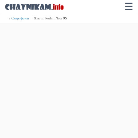
☰
→
Смартфоны
→ Xiaomi Redmi Note 9S