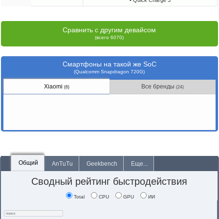
• Quick Charge 3
Сравнить с другим девайсом
(всего 6070)
Смартфоны на такой же SoC
(Qualcomm Snapdragon 720G)
Xiaomi
Все бренды
(6)
(24)
Общий
AnTuTu
Geekbench
Еще...
Сводный рейтинг быстродействия
Total
CPU
GPU
ИИ