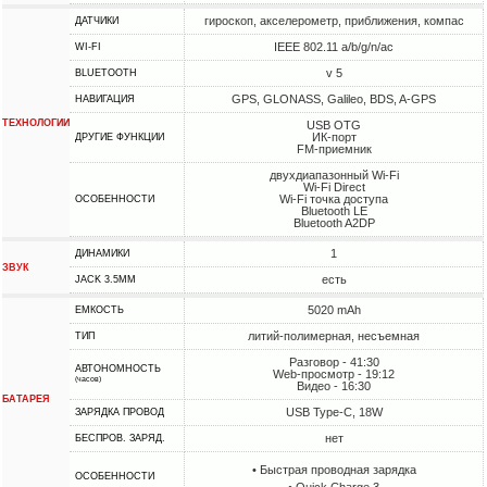
гироскоп, акселерометр, приближения, компас
ДАТЧИКИ
IEEE 802.11 a/b/g/n/ac
WI-FI
v 5
BLUETOOTH
GPS, GLONASS, Galileo, BDS, A-GPS
НАВИГАЦИЯ
ТЕХНОЛОГИИ
USB OTG
ИК-порт
ДРУГИЕ ФУНКЦИИ
FM-приемник
двухдиапазонный Wi-Fi
Wi-Fi Direct
Wi-Fi точка доступа
ОСОБЕННОСТИ
Bluetooth LE
Bluetooth A2DP
1
ДИНАМИКИ
ЗВУК
есть
JACK 3.5MM
5020 mAh
ЕМКОСТЬ
литий-полимерная, несъемная
ТИП
Разговор - 41:30
АВТОНОМНОСТЬ
Web-просмотр - 19:12
(часов)
Видео - 16:30
БАТАРЕЯ
USB Type-C, 18W
ЗАРЯДКА ПРОВОД
нет
БЕСПРОВ. ЗАРЯД.
• Быстрая проводная зарядка
ОСОБЕННОСТИ