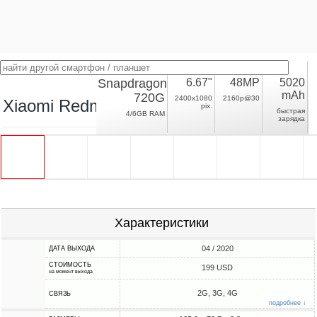
Snapdragon
6.67"
48MP
5020
mAh
720G
2400x1080
2160p@30
Xiaomi Redmi Note 9S
pix.
быстрая
4/6GB RAM
зарядка
Характеристики
04 / 2020
ДАТА ВЫХОДА
СТОИМОСТЬ
199 USD
на момент выхода
2G, 3G, 4G
СВЯЗЬ
подробнее ↓