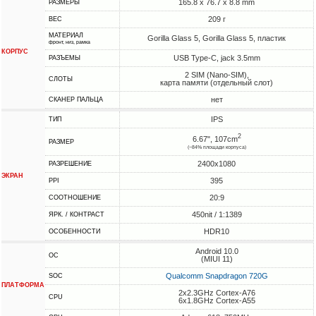
165.8 x 76.7 x 8.8 mm
РАЗМЕРЫ
209 г
ВЕС
МАТЕРИАЛ
Gorilla Glass 5, Gorilla Glass 5, пластик
фронт, низ, рамка
КОРПУС
USB Type-C, jack 3.5mm
РАЗЪЕМЫ
2 SIM (Nano-SIM),
СЛОТЫ
карта памяти (отдельный слот)
нет
СКАНЕР ПАЛЬЦА
IPS
ТИП
2
6.67", 107cm
РАЗМЕР
(~84% площади корпуса)
2400x1080
РАЗРЕШЕНИЕ
ЭКРАН
395
PPI
20:9
СООТНОШЕНИЕ
450nit / 1:1389
ЯРК. / КОНТРАСТ
HDR10
ОСОБЕННОСТИ
Android 10.0
ОС
(MIUI 11)
Qualcomm Snapdragon 720G
SOC
ПЛАТФОРМА
2x2.3GHz Cortex-A76
CPU
6x1.8GHz Cortex-A55