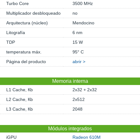
Turbo Core
3500 MHz
Multiplicador desbloqueado
no
Arquitectura (núcleo)
Mendocino
Litografía
6 nm
TDP
15 W
temperatura máx.
95° C
Página del producto
abrir >
Memoria interna
L1 Cache, Кb
2x32 + 2x32
L2 Cache, Кb
2x512
L3 Cache, Кb
2048
Módulos integrados
iGPU
Radeon 610M