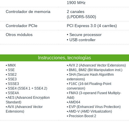
1900 MHz
Controlador de memoria
2 canales
(LPDDR5-5500)
Controlador PCIe
PCI Express 3.0 (4 carriles)
Otros módulos
• Secure processor
• USB controller
Instrucciones, tecnologías
• MMX
• AVX 2 (Advanced Vector Extensions)
• SSE
• BMI1, BMI2 (Bit Manipulation inst.)
• SSE2
• SHA (Secure Hash Algorithm
• SSE3
extensions)
• SSSE3
• F16C (16-bit Floating-Point
• SSE4 (SSE4.1 + SSE4.2)
conversion)
• SSE4A
• FMA3 (3-operand Fused Multiply-
• AES (Advanced Encryption
Add)
Standard)
• AMD64
• AVX (Advanced Vector
• EVP (Enhanced Virus Protection)
Extensions)
• AMD-V (AMD Virtualization)
• Precision Boost 2