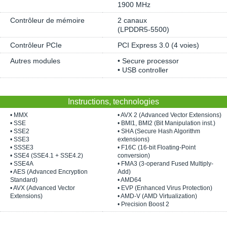
1900 MHz
Contrôleur de mémoire
2 canaux
(LPDDR5-5500)
Contrôleur PCIe
PCI Express 3.0 (4 voies)
Autres modules
• Secure processor
• USB controller
Instructions, technologies
• MMX
• AVX 2 (Advanced Vector Extensions)
• SSE
• BMI1, BMI2 (Bit Manipulation inst.)
• SSE2
• SHA (Secure Hash Algorithm
• SSE3
extensions)
• SSSE3
• F16C (16-bit Floating-Point
• SSE4 (SSE4.1 + SSE4.2)
conversion)
• SSE4A
• FMA3 (3-operand Fused Multiply-
• AES (Advanced Encryption
Add)
Standard)
• AMD64
• AVX (Advanced Vector
• EVP (Enhanced Virus Protection)
Extensions)
• AMD-V (AMD Virtualization)
• Precision Boost 2