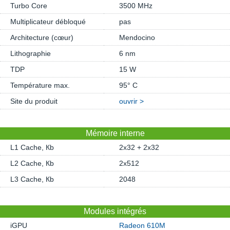
Turbo Core
3500 MHz
Multiplicateur débloqué
pas
Architecture (cœur)
Mendocino
Lithographie
6 nm
TDP
15 W
Température max.
95° C
Site du produit
ouvrir >
Mémoire interne
L1 Cache, Кb
2x32 + 2x32
L2 Cache, Кb
2x512
L3 Cache, Кb
2048
Modules intégrés
iGPU
Radeon 610M