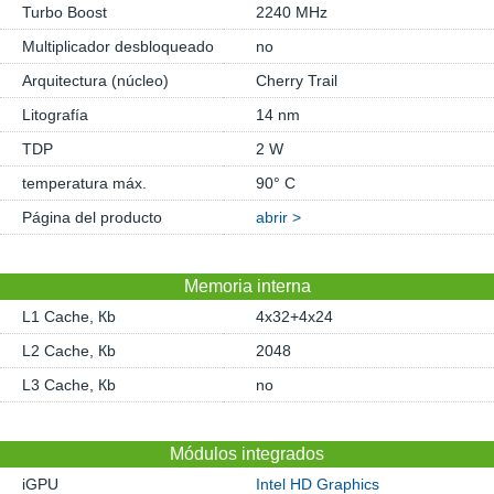
Turbo Boost
2240 MHz
Multiplicador desbloqueado
no
Arquitectura (núcleo)
Cherry Trail
Litografía
14 nm
TDP
2 W
temperatura máx.
90° C
Página del producto
abrir >
Memoria interna
L1 Cache, Кb
4x32+4x24
L2 Cache, Кb
2048
L3 Cache, Кb
no
Módulos integrados
iGPU
Intel HD Graphics