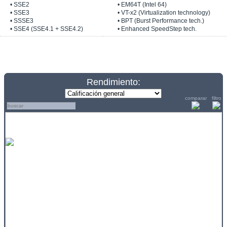
• SSE2
• EM64T (Intel 64)
• SSE3
• VT-x2 (Virtualization technology)
• SSSE3
• BPT (Burst Performance tech.)
• SSE4 (SSE4.1 + SSE4.2)
• Enhanced SpeedStep tech.
Rendimiento:
comparar
filtro