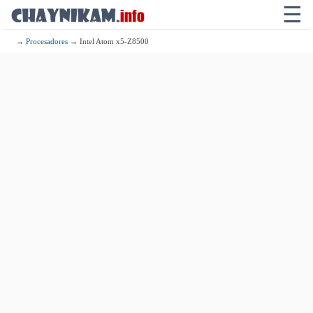
☰
→
Procesadores
→ Intel Atom x5-Z8500