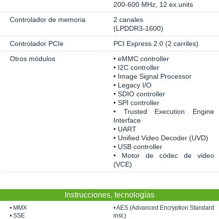
200-600 MHz, 12 ex.units
Controlador de memoria
2 canales
(LPDDR3-1600)
Controlador PCIe
PCI Express 2.0 (2 carriles)
Otros módulos
• eMMC controller
• I2C controller
• Image Signal Processor
• Legacy I/O
• SDIO controller
• SPI controller
• Trusted Execution Engine
Interface
• UART
• Unified Video Decoder (UVD)
• USB controller
• Motor de códec de video
(VCE)
Instrucciones, tecnologías
• MMX
• AES (Advanced Encryption Standard
• SSE
inst.)