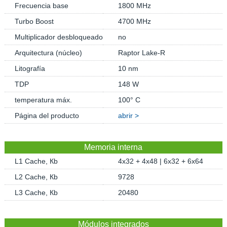
Frecuencia base
1800 MHz
Turbo Boost
4700 MHz
Multiplicador desbloqueado
no
Arquitectura (núcleo)
Raptor Lake-R
Litografía
10 nm
TDP
148 W
temperatura máx.
100° C
Página del producto
abrir >
Memoria interna
L1 Cache, Кb
4x32 + 4x48 | 6x32 + 6x64
L2 Cache, Кb
9728
L3 Cache, Кb
20480
Módulos integrados