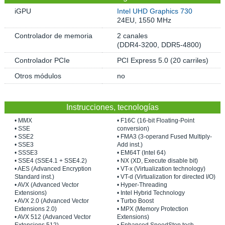
iGPU
Intel UHD Graphics 730
24EU, 1550 MHz
Controlador de memoria
2 canales
(DDR4-3200, DDR5-4800)
Controlador PCIe
PCI Express 5.0 (20 carriles)
Otros módulos
no
Instrucciones, tecnologías
• MMX
• F16C (16-bit Floating-Point
• SSE
conversion)
• SSE2
• FMA3 (3-operand Fused Multiply-
• SSE3
Add inst.)
• SSSE3
• EM64T (Intel 64)
• SSE4 (SSE4.1 + SSE4.2)
• NX (XD, Execute disable bit)
• AES (Advanced Encryption
• VT-x (Virtualization technology)
Standard inst.)
• VT-d (Virtualization for directed I/O)
• AVX (Advanced Vector
• Hyper-Threading
Extensions)
• Intel Hybrid Technology
• AVX 2.0 (Advanced Vector
• Turbo Boost
Extensions 2.0)
• MPX (Memory Protection
• AVX 512 (Advanced Vector
Extensions)