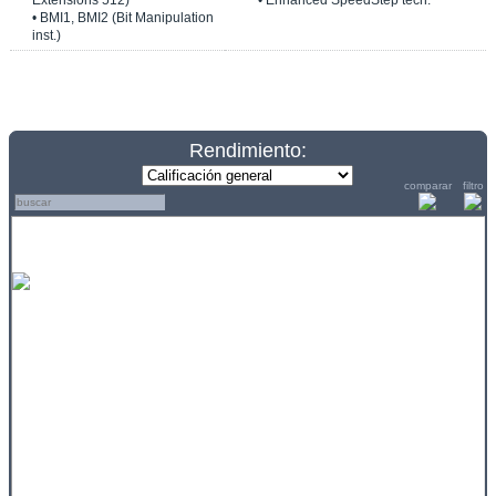
Extensions 512)
• Enhanced SpeedStep tech.
• BMI1, BMI2 (Bit Manipulation
inst.)
Rendimiento:
comparar
filtro