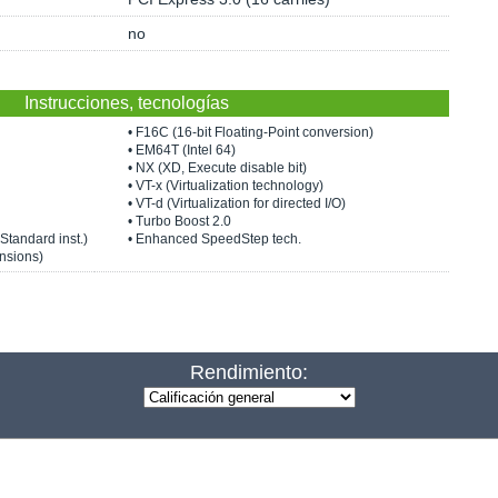
no
Instrucciones, tecnologías
• F16C (16-bit Floating-Point conversion)
• EM64T (Intel 64)
• NX (XD, Execute disable bit)
• VT-x (Virtualization technology)
• VT-d (Virtualization for directed I/O)
• Turbo Boost 2.0
Standard inst.)
• Enhanced SpeedStep tech.
nsions)
Rendimiento: