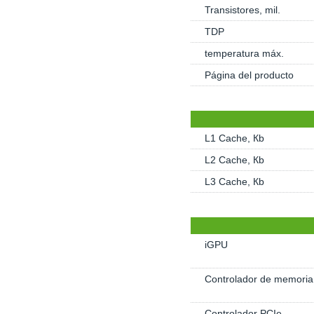
Transistores, mil.
TDP
temperatura máx.
Página del producto
L1 Cache, Кb
L2 Cache, Кb
L3 Cache, Кb
iGPU
Controlador de memoria
Controlador PCIe