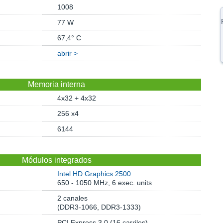
1008
77 W
67,4° C
abrir >
Memoria interna
4x32 + 4x32
256 x4
6144
Módulos integrados
Intel HD Graphics 2500
650 - 1050 MHz, 6 exec. units
2 canales
(DDR3-1066, DDR3-1333)
PCI Express 3.0 (16 carriles)