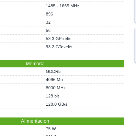
1485 - 1665 MHz
896
32
56
53.3 GPixel/s
93.2 GTexel/s
Memoria
GDDR5
4096 Mb
8000 MHz
128 bit
128.0 GB/s
Alimentación
75 W