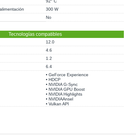
92° C
 alimentación
300 W
No
Tecnologías compatibles
12.0
4.6
1.2
6.4
• GeForce Experience
• HDCP
• NVIDIA G-Sync
• NVIDIA GPU Boost
• NVIDIA Highlights
• NVIDIAAnsel
• Vulkan API