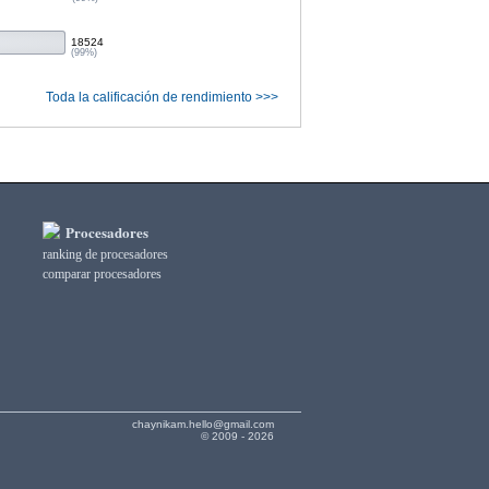
18524
(99%)
Toda la calificación de rendimiento >>>
Procesadores
ranking de procesadores
comparar procesadores
chaynikam.hello@gmail.com
© 2009 - 2026