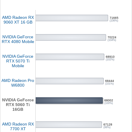
AMD Radeon RX
71665
(106%)
9060 XT 16 GB
NVIDIA GeForce
70224
(104%)
RTX 4080 Mobile
NVIDIA GeForce
68910
(102%)
RTX 5070 Ti
Mobile
AMD Radeon Pro
68444
(101%)
W6800
NVIDIA GeForce
68002
(100%)
RTX 5060 Ti
16GB
AMD Radeon RX
67128
(99%)
7700 XT