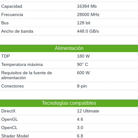
Capacidad
16384 Mb
Frecuencia
28000 MHz
Bus
128 bit
Ancho de banda
448.0 GB/s
Alimentación
TDP
180 W
Temperatura máxima
90° C
Requisitos de la fuente de
600 W
alimentación
Conectores
8-pin
Tecnologías compatibles
DirectX
12 Ultimate
OpenGL
4.6
OpenCL
3.0
Shader Model
6.8