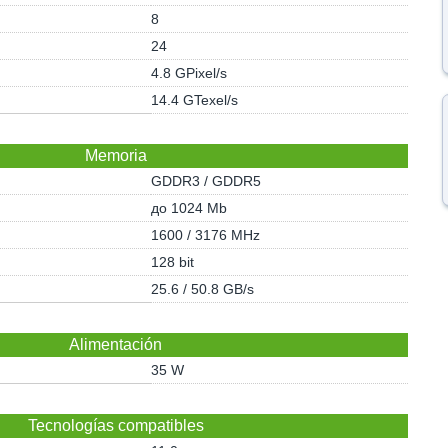
8
24
4.8 GPixel/s
14.4 GTexel/s
Memoria
GDDR3 / GDDR5
до 1024 Mb
1600 / 3176 MHz
128 bit
25.6 / 50.8 GB/s
Alimentación
35 W
Tecnologías compatibles