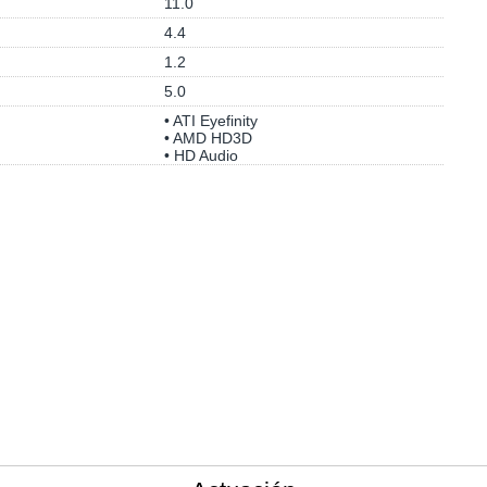
11.0
4.4
1.2
5.0
• ATI Eyefinity
• AMD HD3D
• HD Audio