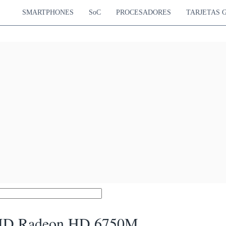
SMARTPHONES
SoC
PROCESADORES
TARJETAS 
D Radeon HD 6750M