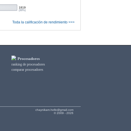
1819
(99%)
Toda la calificación de rendimiento >>>
Procesadores
ranking de procesadores
comparar procesadores
chaynikam.hello@gmail.com
© 2009 - 2026