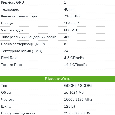
Кількість GPU
1
Техпроцес
40 nm
Кількість транзисторів
716 million
Площа
104 mm²
Частота ядра
600 MHz
Універсальних шейдерних блоків
480
Блоків растеризації (ROP)
8
Текстурних блоків (TMU)
24
Pixel Rate
4.8 GPixel/s
Texture Rate
14.4 GTexel/s
Відеопам'ять
Тип
GDDR3 / GDDR5
Об'єм
до 1024 Mb
Частота
1600 / 3176 MHz
Шина
128 bit
Пропускна здатність
25.6 / 50.8 GB/s