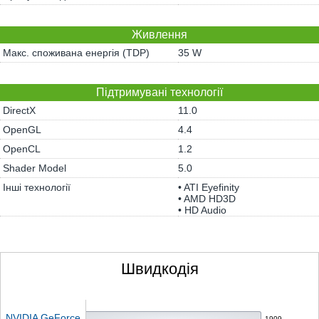
Живлення
Макс. споживана енергія (TDP)
35 W
Підтримувані технології
DirectX
11.0
OpenGL
4.4
OpenCL
1.2
Shader Model
5.0
Інші технології
• ATI Eyefinity
• AMD HD3D
• HD Audio
Швидкодія
NVIDIA GeForce
1909