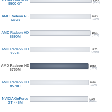
(104%)
9500 GT
AMD Radeon R6
1883
(103%)
series
AMD Radeon HD
1881
(103%)
8590M
AMD Radeon HD
1875
(102%)
8550G
AMD Radeon HD
1843
(100%)
6750M
AMD Radeon HD
1838
(100%)
8570D
NVIDIA GeForce
1825
(100%)
GT 445M