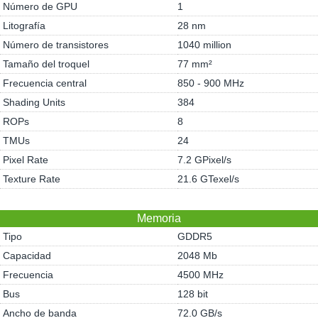
Número de GPU
1
Litografía
28 nm
Número de transistores
1040 million
Tamaño del troquel
77 mm²
Frecuencia central
850 - 900 MHz
Shading Units
384
ROPs
8
TMUs
24
Pixel Rate
7.2 GPixel/s
Texture Rate
21.6 GTexel/s
Memoria
Tipo
GDDR5
Capacidad
2048 Mb
Frecuencia
4500 MHz
Bus
128 bit
Ancho de banda
72.0 GB/s