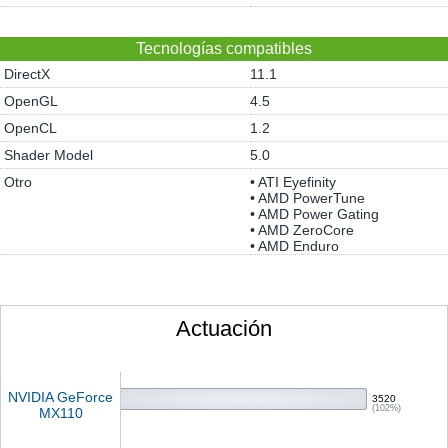
Tecnologías compatibles
DirectX
11.1
OpenGL
4.5
OpenCL
1.2
Shader Model
5.0
Otro
• ATI Eyefinity
• AMD PowerTune
• AMD Power Gating
• AMD ZeroCore
• AMD Enduro
Actuación
NVIDIA GeForce
3520
(102%)
MX110