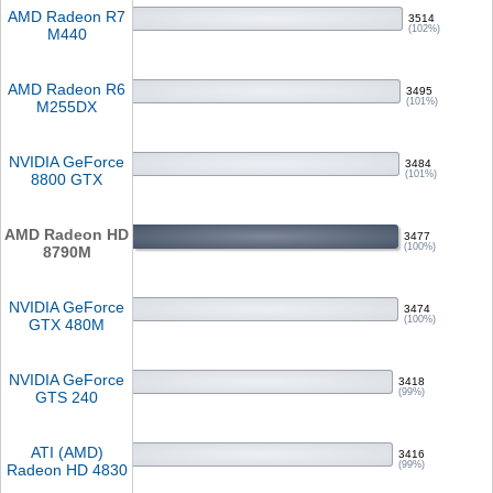
AMD Radeon R7
3514
(102%)
M440
AMD Radeon R6
3495
(101%)
M255DX
NVIDIA GeForce
3484
(101%)
8800 GTX
AMD Radeon HD
3477
(100%)
8790M
NVIDIA GeForce
3474
(100%)
GTX 480M
NVIDIA GeForce
3418
(99%)
GTS 240
ATI (AMD)
3416
(99%)
Radeon HD 4830