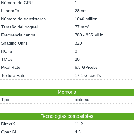
Número de GPU
1
Litografía
28 nm
Número de transistores
1040 million
Tamaño del troquel
77 mm²
Frecuencia central
780 - 855 MHz
Shading Units
320
ROPs
8
TMUs
20
Pixel Rate
6.8 GPixel/s
Texture Rate
17.1 GTexel/s
Memoria
Tipo
sistema
Tecnologías compatibles
DirectX
11.2
OpenGL
4.5