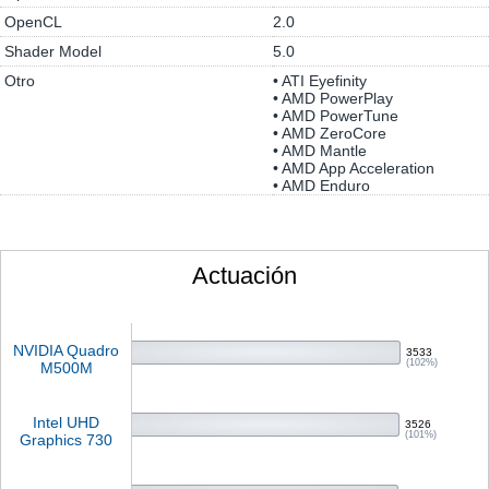
OpenCL
2.0
Shader Model
5.0
Otro
• ATI Eyefinity
• AMD PowerPlay
• AMD PowerTune
• AMD ZeroCore
• AMD Mantle
• AMD App Acceleration
• AMD Enduro
Actuación
NVIDIA Quadro
3533
(102%)
M500M
Intel UHD
3526
(101%)
Graphics 730