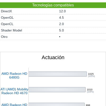
Tecnologías compatibles
DirectX
12.0
OpenGL
4.5
OpenCL
2.0
Shader Model
5.0
Otro
•
Actuación
AMD Radeon HD
1025
(105%)
6480G
ATI (AMD) Mobility
1010
(104%)
Radeon HD 4670
AMD Radeon HD
998