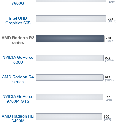
(103%)
7600G
Intel UHD
998
(103%)
Graphics 605
AMD Radeon R3
978
(100%)
series
NVIDIA GeForce
971
(100%)
8300
AMD Radeon R4
971
(100%)
series
NVIDIA GeForce
967
(99%)
9700M GTS
AMD Radeon HD
956
(98%)
6490M