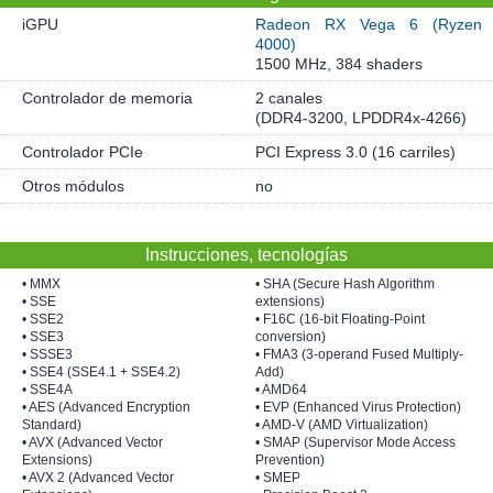
iGPU
Radeon RX Vega 6 (Ryzen
4000)
1500 MHz, 384 shaders
Controlador de memoria
2 canales
(DDR4-3200, LPDDR4x-4266)
Controlador PCIe
PCI Express 3.0 (16 carriles)
Otros módulos
no
Instrucciones, tecnologías
• MMX
• SHA (Secure Hash Algorithm
• SSE
extensions)
• SSE2
• F16C (16-bit Floating-Point
• SSE3
conversion)
• SSSE3
• FMA3 (3-operand Fused Multiply-
• SSE4 (SSE4.1 + SSE4.2)
Add)
• SSE4A
• AMD64
• AES (Advanced Encryption
• EVP (Enhanced Virus Protection)
Standard)
• AMD-V (AMD Virtualization)
• AVX (Advanced Vector
• SMAP (Supervisor Mode Access
Extensions)
Prevention)
• AVX 2 (Advanced Vector
• SMEP