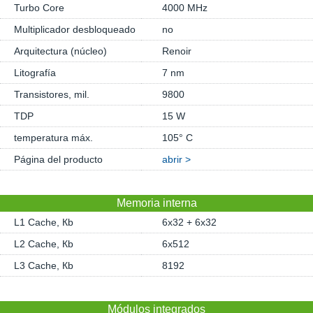
Turbo Core
4000 MHz
Multiplicador desbloqueado
no
Arquitectura (núcleo)
Renoir
Litografía
7 nm
Transistores, mil.
9800
TDP
15 W
temperatura máx.
105° C
Página del producto
abrir >
Memoria interna
L1 Cache, Кb
6x32 + 6x32
L2 Cache, Кb
6x512
L3 Cache, Кb
8192
Módulos integrados