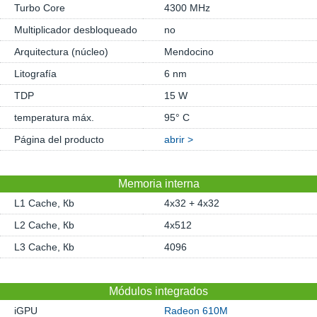
Turbo Core
4300 MHz
Multiplicador desbloqueado
no
Arquitectura (núcleo)
Mendocino
Litografía
6 nm
TDP
15 W
temperatura máx.
95° C
Página del producto
abrir >
Memoria interna
L1 Cache, Кb
4x32 + 4x32
L2 Cache, Кb
4x512
L3 Cache, Кb
4096
Módulos integrados
iGPU
Radeon 610M