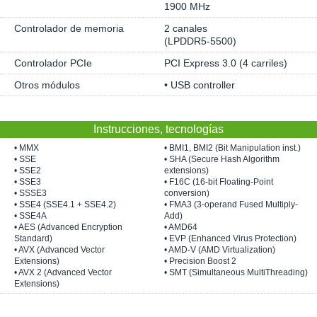
1900 MHz
Controlador de memoria
2 canales
(LPDDR5-5500)
Controlador PCIe
PCI Express 3.0 (4 carriles)
Otros módulos
• USB controller
Instrucciones, tecnologías
• MMX
• BMI1, BMI2 (Bit Manipulation inst.)
• SSE
• SHA (Secure Hash Algorithm
• SSE2
extensions)
• SSE3
• F16C (16-bit Floating-Point
• SSSE3
conversion)
• SSE4 (SSE4.1 + SSE4.2)
• FMA3 (3-operand Fused Multiply-
• SSE4A
Add)
• AES (Advanced Encryption
• AMD64
Standard)
• EVP (Enhanced Virus Protection)
• AVX (Advanced Vector
• AMD-V (AMD Virtualization)
Extensions)
• Precision Boost 2
• AVX 2 (Advanced Vector
• SMT (Simultaneous MultiThreading)
Extensions)