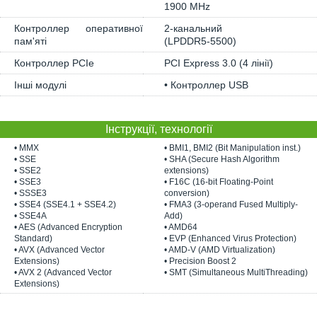
1900 MHz
Контроллер оперативної
2-канальний
пам'яті
(LPDDR5-5500)
Контроллер PCIe
PCI Express 3.0 (4 лінії)
Інші модулі
• Контроллер USB
Інструкції, технології
• MMX
• BMI1, BMI2 (Bit Manipulation inst.)
• SSE
• SHA (Secure Hash Algorithm
• SSE2
extensions)
• SSE3
• F16C (16-bit Floating-Point
• SSSE3
conversion)
• SSE4 (SSE4.1 + SSE4.2)
• FMA3 (3-operand Fused Multiply-
• SSE4A
Add)
• AES (Advanced Encryption
• AMD64
Standard)
• EVP (Enhanced Virus Protection)
• AVX (Advanced Vector
• AMD-V (AMD Virtualization)
Extensions)
• Precision Boost 2
• AVX 2 (Advanced Vector
• SMT (Simultaneous MultiThreading)
Extensions)