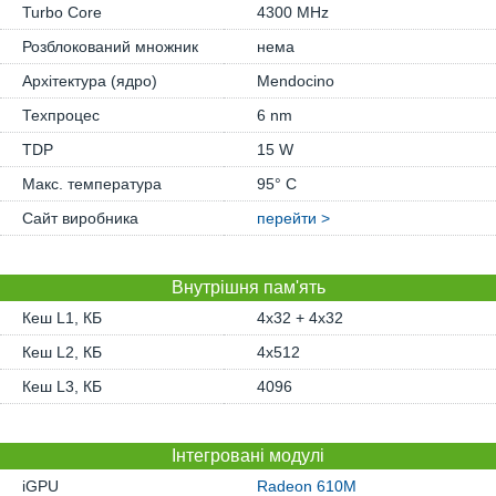
Turbo Core
4300 MHz
Розблокований множник
нема
Архітектура (ядро)
Mendocino
Техпроцес
6 nm
TDP
15 W
Макс. температура
95° C
Сайт виробника
перейти >
Внутрішня пам'ять
Кеш L1, КБ
4x32 + 4x32
Кеш L2, КБ
4x512
Кеш L3, КБ
4096
Інтегровані модулі
iGPU
Radeon 610M