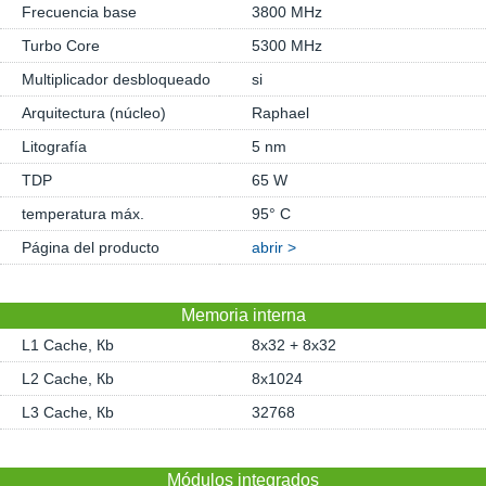
Frecuencia base
3800 MHz
Turbo Core
5300 MHz
Multiplicador desbloqueado
si
Arquitectura (núcleo)
Raphael
Litografía
5 nm
TDP
65 W
temperatura máx.
95° C
Página del producto
abrir >
Memoria interna
L1 Cache, Кb
8x32 + 8x32
L2 Cache, Кb
8x1024
L3 Cache, Кb
32768
Módulos integrados