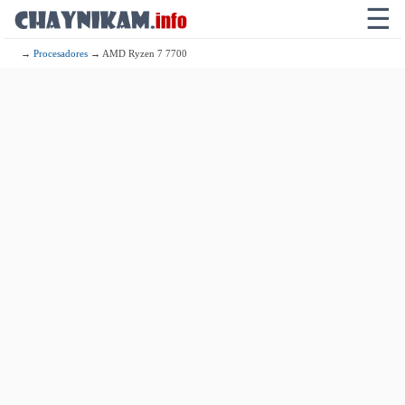
☰
→
Procesadores
→ AMD Ryzen 7 7700