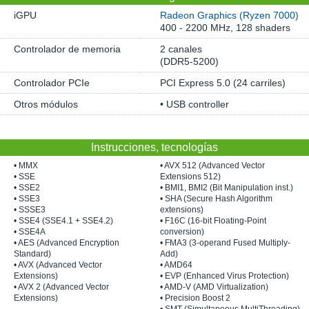
iGPU
Radeon Graphics (Ryzen 7000)
400 - 2200 MHz, 128 shaders
Controlador de memoria
2 canales
(DDR5-5200)
Controlador PCIe
PCI Express 5.0 (24 carriles)
Otros módulos
• USB controller
Instrucciones, tecnologías
• MMX
• AVX 512 (Advanced Vector
• SSE
Extensions 512)
• SSE2
• BMI1, BMI2 (Bit Manipulation inst.)
• SSE3
• SHA (Secure Hash Algorithm
• SSSE3
extensions)
• SSE4 (SSE4.1 + SSE4.2)
• F16C (16-bit Floating-Point
• SSE4A
conversion)
• AES (Advanced Encryption
• FMA3 (3-operand Fused Multiply-
Standard)
Add)
• AVX (Advanced Vector
• AMD64
Extensions)
• EVP (Enhanced Virus Protection)
• AVX 2 (Advanced Vector
• AMD-V (AMD Virtualization)
Extensions)
• Precision Boost 2