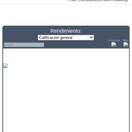
• SMT (Simultaneous MultiThreading)
Rendimiento:
comparar
filtro