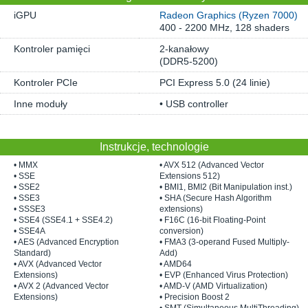
iGPU
Radeon Graphics (Ryzen 7000)
400 - 2200 MHz, 128 shaders
Kontroler pamięci
2-kanałowy
(DDR5-5200)
Kontroler PCIe
PCI Express 5.0 (24 linie)
Inne moduły
• USB controller
Instrukcje, technologie
• MMX
• AVX 512 (Advanced Vector
• SSE
Extensions 512)
• SSE2
• BMI1, BMI2 (Bit Manipulation inst.)
• SSE3
• SHA (Secure Hash Algorithm
• SSSE3
extensions)
• SSE4 (SSE4.1 + SSE4.2)
• F16C (16-bit Floating-Point
• SSE4A
conversion)
• AES (Advanced Encryption
• FMA3 (3-operand Fused Multiply-
Standard)
Add)
• AVX (Advanced Vector
• AMD64
Extensions)
• EVP (Enhanced Virus Protection)
• AVX 2 (Advanced Vector
• AMD-V (AMD Virtualization)
Extensions)
• Precision Boost 2