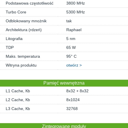
Podstawowa częstotliwość
3800 MHz
Turbo Core
5300 MHz
Odblokowany mnożnik
tak
Architektura (rdzeń)
Raphael
Litografia
5 nm
TDP
65 W
Maks. temperatura
95° C
Witryna produktu
otwórz >
Pamięć wewnętrzna
L1 Cache, Кb
8x32 + 8x32
L2 Cache, Кb
8x1024
L3 Cache, Кb
32768
Zintegrowane moduły