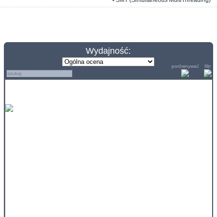
• SMT (Simultaneous MultiThreading)
Wydajność:
porównywać
filtr