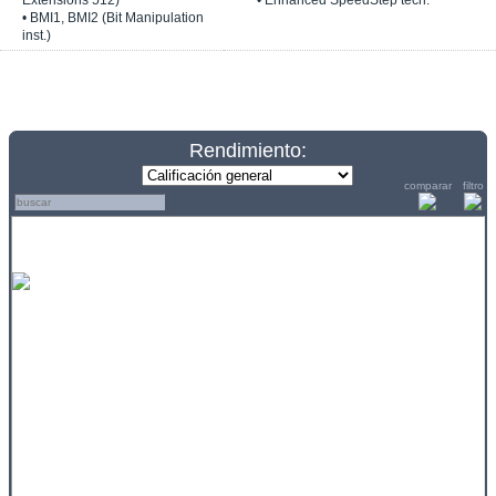
Extensions 512)
• Enhanced SpeedStep tech.
• BMI1, BMI2 (Bit Manipulation
inst.)
Rendimiento:
comparar
filtro