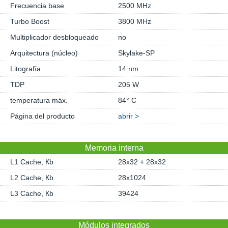
Frecuencia base
2500 MHz
Turbo Boost
3800 MHz
Multiplicador desbloqueado
no
Arquitectura (núcleo)
Skylake-SP
Litografía
14 nm
TDP
205 W
temperatura máx.
84° C
Página del producto
abrir >
Memoria interna
L1 Cache, Кb
28x32 + 28x32
L2 Cache, Кb
28x1024
L3 Cache, Кb
39424
Módulos integrados