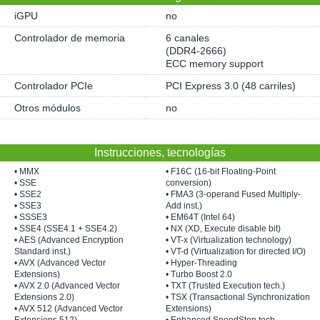
iGPU
no
Controlador de memoria
6 canales
(DDR4-2666)
ECC memory support
Controlador PCIe
PCI Express 3.0 (48 carriles)
Otros módulos
no
Instrucciones, tecnologías
• MMX
• F16C (16-bit Floating-Point
• SSE
conversion)
• SSE2
• FMA3 (3-operand Fused Multiply-
• SSE3
Add inst.)
• SSSE3
• EM64T (Intel 64)
• SSE4 (SSE4.1 + SSE4.2)
• NX (XD, Execute disable bit)
• AES (Advanced Encryption
• VT-x (Virtualization technology)
Standard inst.)
• VT-d (Virtualization for directed I/O)
• AVX (Advanced Vector
• Hyper-Threading
Extensions)
• Turbo Boost 2.0
• AVX 2.0 (Advanced Vector
• TXT (Trusted Execution tech.)
Extensions 2.0)
• TSX (Transactional Synchronization
• AVX 512 (Advanced Vector
Extensions)