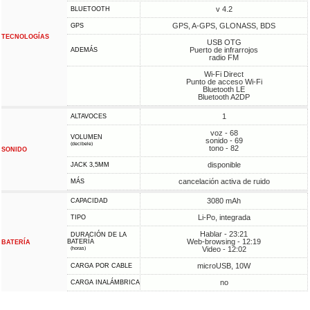
v 4.2
BLUETOOTH
GPS, A-GPS, GLONASS, BDS
GPS
TECNOLOGÍAS
USB OTG
Puerto de infrarrojos
ADEMÁS
radio FM
Wi-Fi Direct
Punto de acceso Wi-Fi
Bluetooth LE
Bluetooth A2DP
1
ALTAVOCES
voz - 68
VOLUMEN
sonido - 69
(decibele)
tono - 82
SONIDO
disponible
JACK 3,5MM
cancelación activa de ruido
MÁS
3080 mAh
CAPACIDAD
Li-Po, integrada
TIPO
Hablar - 23:21
DURACIÓN DE LA
Web-browsing - 12:19
BATERÍA
BATERÍA
Video - 12:02
(horas)
microUSB, 10W
CARGA POR CABLE
no
CARGA INALÁMBRICA