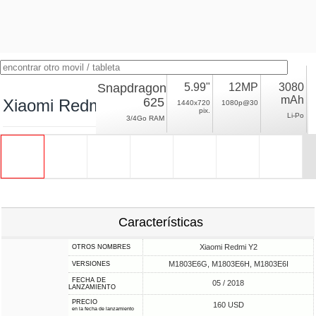
Snapdragon
5.99"
12MP
3080
mAh
625
Xiaomi Redmi S2
1440x720
1080p@30
pix.
Li-Po
3/4Go RAM
Características
Xiaomi Redmi Y2
OTROS NOMBRES
M1803E6G, M1803E6H, M1803E6I
VERSIONES
FECHA DE
05 / 2018
LANZAMIENTO
PRECIO
160 USD
en la fecha de lanzamiento