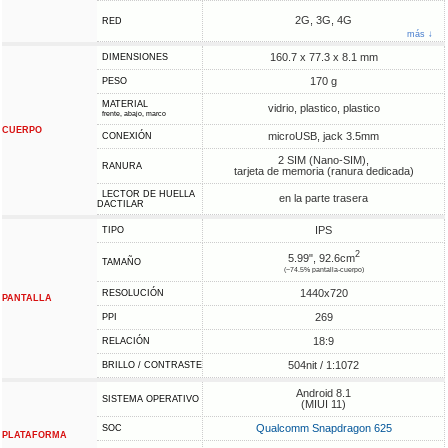
2G, 3G, 4G
RED
más ↓
160.7 x 77.3 x 8.1 mm
DIMENSIONES
170 g
PESO
MATERIAL
vidrio, plastico, plastico
frente, abajo, marco
CUERPO
microUSB, jack 3.5mm
CONEXIÓN
2 SIM (Nano-SIM),
RANURA
tarjeta de memoria (ranura dedicada)
LECTOR DE HUELLA
en la parte trasera
DACTILAR
IPS
TIPO
2
5.99", 92.6cm
TAMAÑO
(~74.5% pantalla-cuerpo)
1440x720
RESOLUCIÓN
PANTALLA
269
PPI
18:9
RELACIÓN
504nit / 1:1072
BRILLO / CONTRASTE
Android 8.1
SISTEMA OPERATIVO
(MIUI 11)
Qualcomm Snapdragon 625
SOC
PLATAFORMA