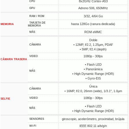
8x2GHz Cortex-A53
CPU
Adreno 506, 650MHz
GPU
3/32, 4/64 Go
RAM / ROM
TARJETA DE
hasta 128Go (ranura dedicada)
MEMORIA
MEMORIA
ROM eMMC
MÁS
Doble
• 12MP, f/2.2, 1.25µm, PDAF
CÁMARA
• 5MP, f/2.4 (depth)
1080p - 30fps
VIDEO
CÁMARA TRASERA
• Flash LED
• Panorámica
MÁS
• High Dynamic Range (HDR)
• Gyro-EIS
Única
CÁMARA
• 16MP, f/2.0, 26mm (wide), 1/3.1", 1.0µm
1080p - 30fps
VIDEO
SELFIE
• Flash LED
MÁS
• High Dynamic Range (HDR)
giroscopio, acelerómetro, proximidad, brújula
SENSORES
IEEE 802.11 a/b/g/n
WI-FI