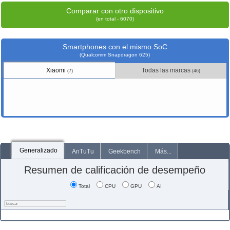
Comparar con otro dispositivo
(en total - 6070)
Smartphones con el mismo SoC
(Qualcomm Snapdragon 625)
Xiaomi
Todas las marcas
(7)
(46)
Generalizado
AnTuTu
Geekbench
Más...
Resumen de calificación de desempeño
Total
CPU
GPU
AI