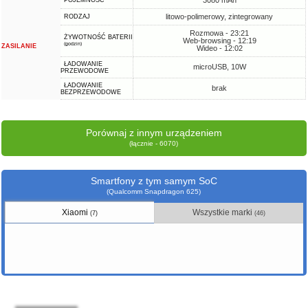
3080 mAh
POJEMNOŚĆ
litowo-polimerowy, zintegrowany
RODZAJ
Rozmowa - 23:21
ŻYWOTNOŚĆ BATERII
Web-browsing - 12:19
(godzin)
ZASILANIE
Wideo - 12:02
ŁADOWANIE
microUSB, 10W
PRZEWODOWE
ŁADOWANIE
brak
BEZPRZEWODOWE
Porównaj z innym urządzeniem
(łącznie - 6070)
Smartfony z tym samym SoC
(Qualcomm Snapdragon 625)
Xiaomi
Wszystkie marki
(7)
(46)