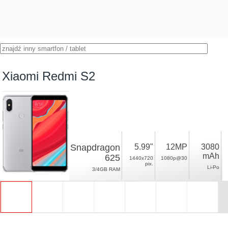
Xiaomi Redmi S2
Snapdragon
5.99"
12MP
3080
mAh
625
1440x720
1080p@30
pix.
Li-Po
3/4GB RAM