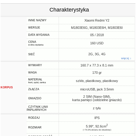
Charakterystyka
Xiaomi Redmi Y2
INNE NAZWY
M1803E6G, M1803E6H, M1803E6I
WERSJE
05 / 2018
DATA WYDANIA
CENA
160 USD
w dniu wydania
2G, 3G, 4G
SIEĆ
więcej ↓
160.7 x 77.3 x 8.1 mm
WYMIARY
170 gr
WAGA
MATERIAŁ
szkło, plastikowy, plastikowy
front, spód, ramka
KORPUS
microUSB, jack 3.5mm
ZŁĄCZA
2 SIM (Nano-SIM),
GNIAZDO
karta pamięci (oddzielne gniazdo)
CZYTNIK LINII
z tyłu
PAPILARNYCH
IPS
RODZAJ
2
5.99", 92.6cm
ROZMIAR
(~74.5% ekranu do obudowy)