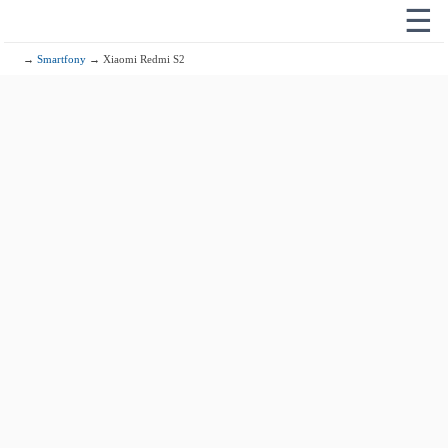
☰
→
Smartfony
→ Xiaomi Redmi S2