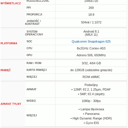
1440x720
ROZDZIELCZOŚĆ
WYŚWIETLACZ
269
PPI
18:9
PROPORCJI
JASNOŚĆ /
504nit / 1:1072
KONTRAST
Android 8.1
SYSTEM
(MIUI 11)
OPERACYJNY
Qualcomm Snapdragon 625
SOC
PLATFORMA
8x2GHz Cortex-A53
CPU
Adreno 506, 650MHz
GPU
3/32, 4/64 GB
RAM / ROM
do 128GB (oddzielne gniazdo)
KARTA PAMIĘCI
PAMIĘĆ
ROM eMMC
WIĘCEJ
Podwójny
• 12MP, f/2.2, 1.25µm, PDAF
APARAT
• 5MP, f/2.4 (depth)
1080p - 30fps
WIDEO
APARAT TYLNY
• Lampa błyskowa
• Panorama
WIĘCEJ
• High Dynamic Range (HDR)
• Gyro-EIS