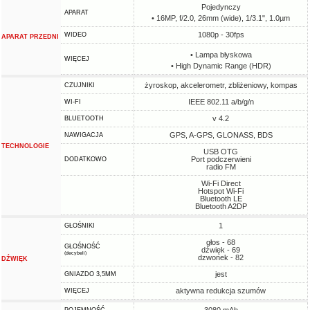
Pojedynczy
APARAT
• 16MP, f/2.0, 26mm (wide), 1/3.1", 1.0µm
1080p - 30fps
WIDEO
APARAT PRZEDNI
• Lampa błyskowa
WIĘCEJ
• High Dynamic Range (HDR)
żyroskop, akcelerometr, zbliżeniowy, kompas
CZUJNIKI
IEEE 802.11 a/b/g/n
WI-FI
v 4.2
BLUETOOTH
GPS, A-GPS, GLONASS, BDS
NAWIGACJA
TECHNOLOGIE
USB OTG
Port podczerwieni
DODATKOWO
radio FM
Wi-Fi Direct
Hotspot Wi-Fi
Bluetooth LE
Bluetooth A2DP
1
GŁOŚNIKI
głos - 68
GŁOŚNOŚĆ
dźwięk - 69
(decybeli)
dzwonek - 82
DŹWIĘK
jest
GNIAZDO 3,5MM
aktywna redukcja szumów
WIĘCEJ